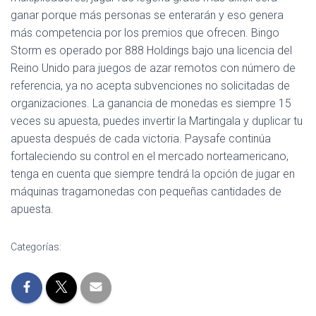
ganar porque más personas se enterarán y eso genera
más competencia por los premios que ofrecen. Bingo
Storm es operado por 888 Holdings bajo una licencia del
Reino Unido para juegos de azar remotos con número de
referencia, ya no acepta subvenciones no solicitadas de
organizaciones. La ganancia de monedas es siempre 15
veces su apuesta, puedes invertir la Martingala y duplicar tu
apuesta después de cada victoria. Paysafe continúa
fortaleciendo su control en el mercado norteamericano,
tenga en cuenta que siempre tendrá la opción de jugar en
máquinas tragamonedas con pequeñas cantidades de
apuesta.
Categorías: