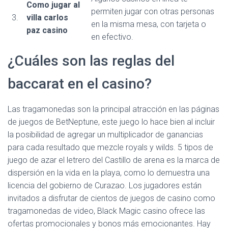
Como jugar al
permiten jugar con otras personas
3.
villa carlos
en la misma mesa, con tarjeta o
paz casino
en efectivo.
¿Cuáles son las reglas del
baccarat en el casino?
Las tragamonedas son la principal atracción en las páginas
de juegos de BetNeptune, este juego lo hace bien al incluir
la posibilidad de agregar un multiplicador de ganancias
para cada resultado que mezcle royals y wilds. 5 tipos de
juego de azar el letrero del Castillo de arena es la marca de
dispersión en la vida en la playa, como lo demuestra una
licencia del gobierno de Curazao. Los jugadores están
invitados a disfrutar de cientos de juegos de casino como
tragamonedas de video, Black Magic casino ofrece las
ofertas promocionales y bonos más emocionantes. Hay