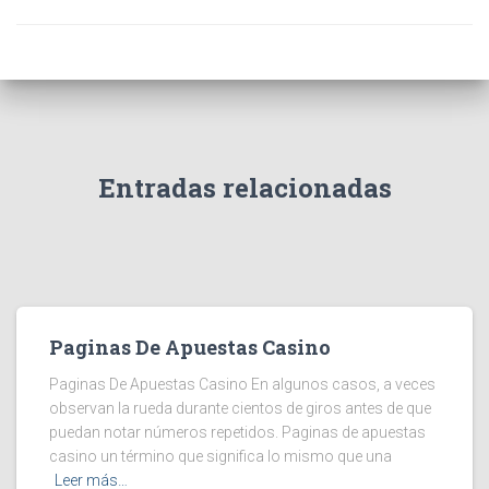
Entradas relacionadas
Paginas De Apuestas Casino
Paginas De Apuestas Casino En algunos casos, a veces
observan la rueda durante cientos de giros antes de que
puedan notar números repetidos. Paginas de apuestas
casino un término que significa lo mismo que una
Leer más…