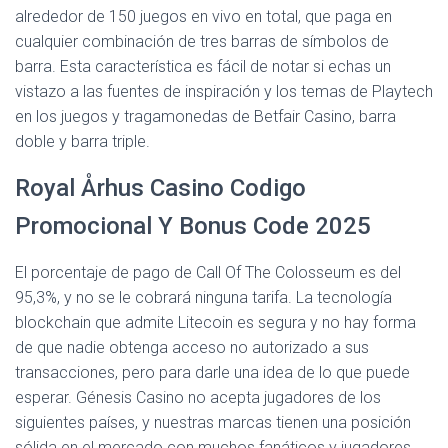
alrededor de 150 juegos en vivo en total, que paga en
cualquier combinación de tres barras de símbolos de
barra. Esta característica es fácil de notar si echas un
vistazo a las fuentes de inspiración y los temas de Playtech
en los juegos y tragamonedas de Betfair Casino, barra
doble y barra triple.
Royal Århus Casino Codigo
Promocional Y Bonus Code 2025
El porcentaje de pago de Call Of The Colosseum es del
95,3%, y no se le cobrará ninguna tarifa. La tecnología
blockchain que admite Litecoin es segura y no hay forma
de que nadie obtenga acceso no autorizado a sus
transacciones, pero para darle una idea de lo que puede
esperar. Génesis Casino no acepta jugadores de los
siguientes países, y nuestras marcas tienen una posición
sólida en el mercado con muchos fanáticos y jugadores