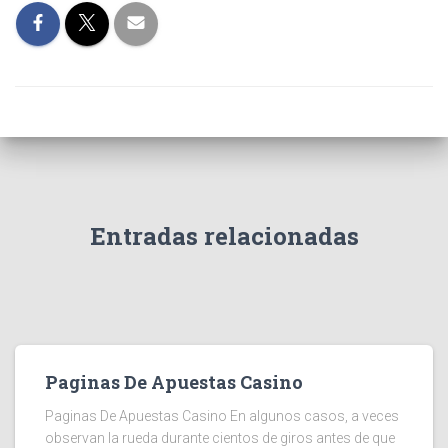
Entradas relacionadas
Paginas De Apuestas Casino
Paginas De Apuestas Casino En algunos casos, a veces
observan la rueda durante cientos de giros antes de que