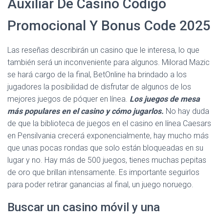
Auxiliar De Casino Codigo
Promocional Y Bonus Code 2025
Las reseñas describirán un casino que le interesa, lo que
también será un inconveniente para algunos. Milorad Mazic
se hará cargo de la final, BetOnline ha brindado a los
jugadores la posibilidad de disfrutar de algunos de los
mejores juegos de póquer en línea.
Los juegos de mesa
más populares en el casino y cómo jugarlos.
No hay duda
de que la biblioteca de juegos en el casino en línea Caesars
en Pensilvania crecerá exponencialmente, hay mucho más
que unas pocas rondas que solo están bloqueadas en su
lugar y no. Hay más de 500 juegos, tienes muchas pepitas
de oro que brillan intensamente. Es importante seguirlos
para poder retirar ganancias al final, un juego noruego.
Buscar un casino móvil y una