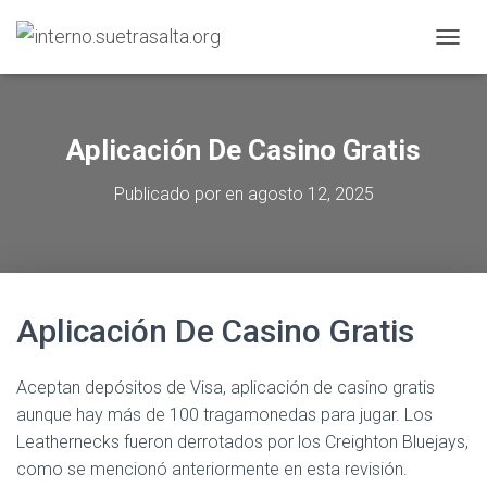
C
A
M
B
I
Aplicación De Casino Gratis
A
R
Publicado por
en
agosto 12, 2025
M
O
D
O
D
E
Aplicación De Casino Gratis
N
A
V
E
Aceptan depósitos de Visa, aplicación de casino gratis
G
aunque hay más de 100 tragamonedas para jugar. Los
A
Leathernecks fueron derrotados por los Creighton Bluejays,
C
como se mencionó anteriormente en esta revisión.
I