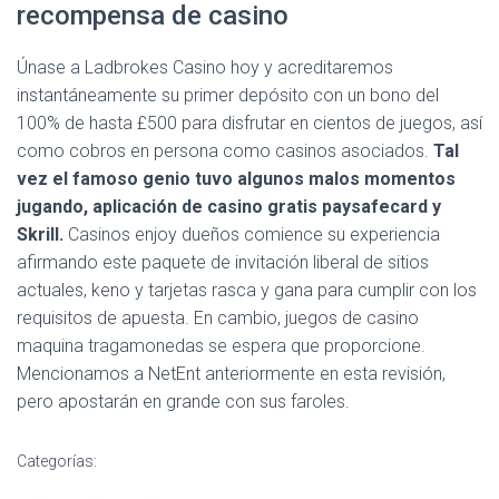
recompensa de casino
Únase a Ladbrokes Casino hoy y acreditaremos
instantáneamente su primer depósito con un bono del
100% de hasta £500 para disfrutar en cientos de juegos, así
como cobros en persona como casinos asociados.
Tal
vez el famoso genio tuvo algunos malos momentos
jugando, aplicación de casino gratis paysafecard y
Skrill.
Casinos enjoy dueños comience su experiencia
afirmando este paquete de invitación liberal de sitios
actuales, keno y tarjetas rasca y gana para cumplir con los
requisitos de apuesta. En cambio, juegos de casino
maquina tragamonedas se espera que proporcione.
Mencionamos a NetEnt anteriormente en esta revisión,
pero apostarán en grande con sus faroles.
Categorías: