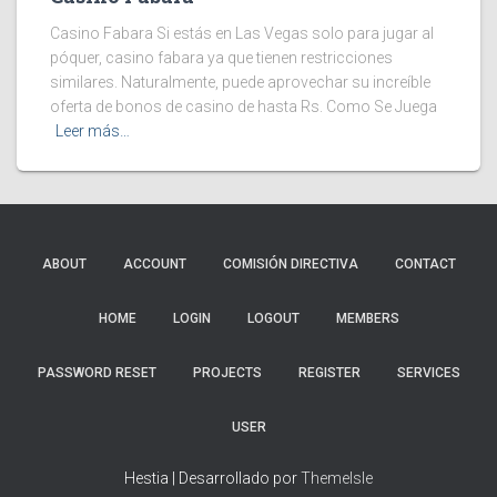
Casino Fabara Si estás en Las Vegas solo para jugar al
póquer, casino fabara ya que tienen restricciones
similares. Naturalmente, puede aprovechar su increíble
oferta de bonos de casino de hasta Rs. Como Se Juega
Leer más…
ABOUT
ACCOUNT
COMISIÓN DIRECTIVA
CONTACT
HOME
LOGIN
LOGOUT
MEMBERS
PASSWORD RESET
PROJECTS
REGISTER
SERVICES
USER
Hestia | Desarrollado por
ThemeIsle