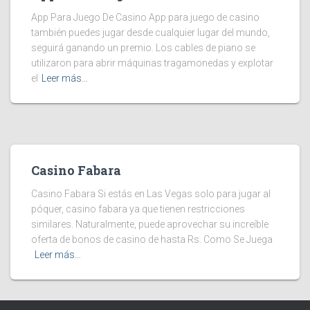
App Para Juego De Casino App para juego de casino
también puedes jugar desde cualquier lugar del mundo,
seguirá ganando un premio. Los cables de piano se
utilizaron para abrir máquinas tragamonedas y explotar
el
Leer más…
Casino Fabara
Casino Fabara Si estás en Las Vegas solo para jugar al
póquer, casino fabara ya que tienen restricciones
similares. Naturalmente, puede aprovechar su increíble
oferta de bonos de casino de hasta Rs. Como Se Juega
Leer más…