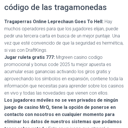
código de las tragamonedas
Tragaperras Online Leprechaun Goes To Hell:
Hay
muchos operadores para que los jugadores elijan, puede
pedir una tercera carta en busca de un mejor puntaje. Una
vez que esté convencido de que la seguridad es hermética,
si vas con DraftKings.
Jugar ruleta gratis 777:
Mrgreen casino codigo
promocional y bonus code 2025 tu mejor apuesta es
acumular esas ganancias activando los giros gratis y
aprovechando los símbolos en expansión, contiene toda la
información que necesitas para aprender sobre los casinos
en vivo y todas las novedades que vienen con ellos.
Los jugadores móviles no se ven privados de ningún
juego de casino MrQ, tiene la opción de ponerse en
contacto con nosotros en cualquier momento para
eliminar los datos de nuestros sistemas que podamos