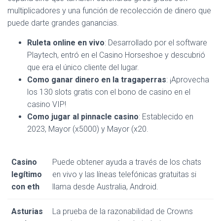
multiplicadores y una función de recolección de dinero que
puede darte grandes ganancias.
Ruleta online en vivo
: Desarrollado por el software
Playtech, entró en el Casino Horseshoe y descubrió
que era el único cliente del lugar.
Como ganar dinero en la tragaperras
: ¡Aprovecha
los 130 slots gratis con el bono de casino en el
casino VIP!
Como jugar al pinnacle casino
: Establecido en
2023, Mayor (x5000) y Mayor (x20.
Casino
Puede obtener ayuda a través de los chats
legítimo
en vivo y las líneas telefónicas gratuitas si
con eth
llama desde Australia, Android.
Asturias
La prueba de la razonabilidad de Crowns