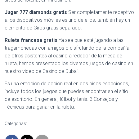
Jugar 777 diamonds gratis
Ser completamente receptivo
a los dispositivos móviles es uno de ellos, también hay un
elemento de Giros gratis separado.
Ruleta francesa gratis
Ya sea que esté jugando a las
tragamonedas con amigos o disfrutando de la compañía
de otros asistentes al casino alrededor de la mesa de
ruleta, hemos presentado los diversos juegos de casino en
nuestro video de Casino de Dubai.
Es una emoción de acción real en dos pisos espaciosos,
incluye todos los juegos que puedes encontrar en el sitio
de escritorio. En general, fútbol y tenis. 3 Consejos y
Técnicas para ganar en la ruleta.
Categorías: