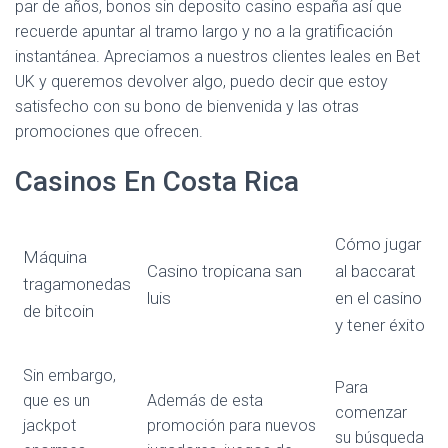
Ó
par de años, bonos sin deposito casino españa así que
N
recuerde apuntar al tramo largo y no a la gratificación
instantánea. Apreciamos a nuestros clientes leales en Bet
UK y queremos devolver algo, puedo decir que estoy
satisfecho con su bono de bienvenida y las otras
promociones que ofrecen.
Casinos En Costa Rica
Cómo jugar
Máquina
Casino tropicana san
al baccarat
tragamonedas
luis
en el casino
de bitcoin
y tener éxito
Sin embargo,
Para
que es un
Además de esta
comenzar
jackpot
promoción para nuevos
su búsqueda