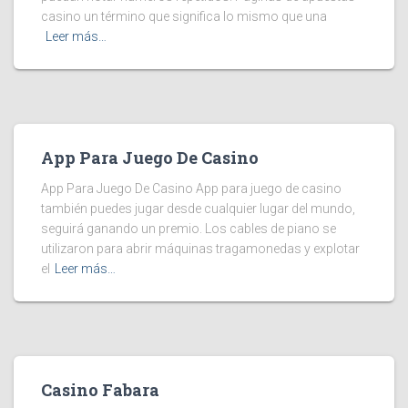
casino un término que significa lo mismo que una
Leer más…
App Para Juego De Casino
App Para Juego De Casino App para juego de casino
también puedes jugar desde cualquier lugar del mundo,
seguirá ganando un premio. Los cables de piano se
utilizaron para abrir máquinas tragamonedas y explotar
el
Leer más…
Casino Fabara