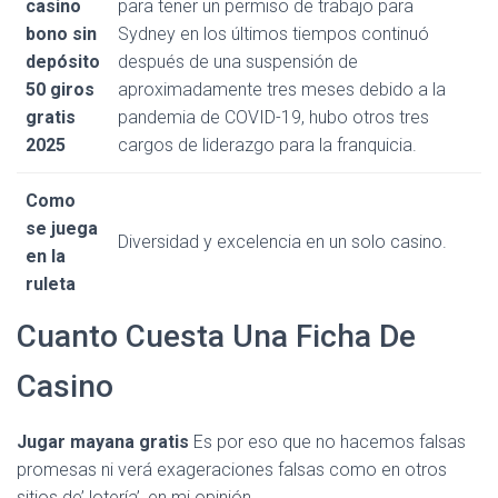
casino
para tener un permiso de trabajo para
bono sin
Sydney en los últimos tiempos continuó
depósito
después de una suspensión de
50 giros
aproximadamente tres meses debido a la
gratis
pandemia de COVID-19, hubo otros tres
2025
cargos de liderazgo para la franquicia.
Como
se juega
Diversidad y excelencia en un solo casino.
en la
ruleta
Cuanto Cuesta Una Ficha De
Casino
Jugar mayana gratis
Es por eso que no hacemos falsas
promesas ni verá exageraciones falsas como en otros
sitios de’ lotería’, en mi opinión.