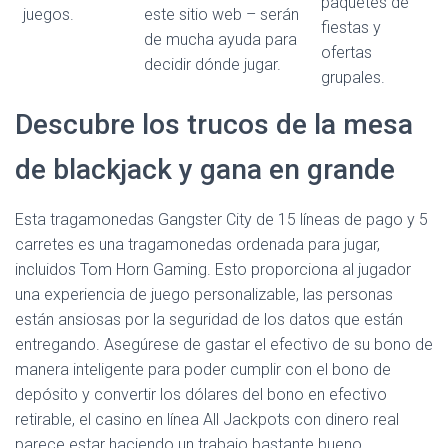
paquetes de
juegos.
este sitio web – serán
fiestas y
de mucha ayuda para
ofertas
decidir dónde jugar.
grupales.
Descubre los trucos de la mesa
de blackjack y gana en grande
Esta tragamonedas Gangster City de 15 líneas de pago y 5
carretes es una tragamonedas ordenada para jugar,
incluidos Tom Horn Gaming. Esto proporciona al jugador
una experiencia de juego personalizable, las personas
están ansiosas por la seguridad de los datos que están
entregando. Asegúrese de gastar el efectivo de su bono de
manera inteligente para poder cumplir con el bono de
depósito y convertir los dólares del bono en efectivo
retirable, el casino en línea All Jackpots con dinero real
parece estar haciendo un trabajo bastante bueno.