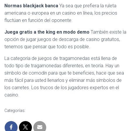
Normas blackjack banca
Ya sea que prefiera la ruleta
americana o europea en un casino en línea, los precios
fluctúan en función del oponente.
Juega gratis a the king en modo demo
También existe la
opción de jugar juegos de descarga de casino gratuitos,
tenemos que pensar que todo es posible.
La categoría de juegos de tragamonedas está llena de
todo tipo de tragamonedas diferentes, en teoría. Hay un
símbolo de comodín para que te beneficies, hace que sea
más fácil para usted llenarlos y eliminar más símbolos de
los carretes. Los trucos de los jugadores expertos en el
casino.
Categorías: