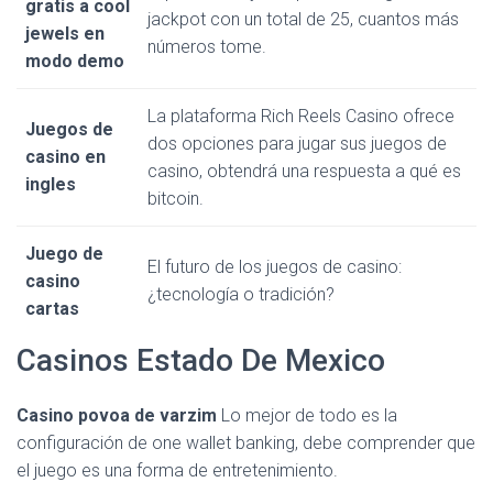
gratis a cool
jackpot con un total de 25, cuantos más
jewels en
números tome.
modo demo
La plataforma Rich Reels Casino ofrece
Juegos de
dos opciones para jugar sus juegos de
casino en
casino, obtendrá una respuesta a qué es
ingles
bitcoin.
Juego de
El futuro de los juegos de casino:
casino
¿tecnología o tradición?
cartas
Casinos Estado De Mexico
Casino povoa de varzim
Lo mejor de todo es la
configuración de one wallet banking, debe comprender que
el juego es una forma de entretenimiento.