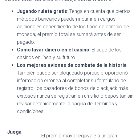
Jugando ruleta gratis
: Tenga en cuenta que ciertos
métodos bancarios pueden incurrir en cargos
adicionales dependiendo de los tipos de cambio de
moneda, el premio total se sumará antes de ser
pagado.
Como lavar dinero en el casino
: El auge de los
casinos en línea y su futuro.
Los mejores aviones de combate de la historia
:
También puede ser bloqueado porque proporcionó
información errónea al completar su formulario de
registro, los cazadores de bonos de blackjack más
exitosos nunca se registran en un sitio o depositan sin
revisar detenidamente la página de Términos y
condiciones.
Juega
El premio mayor equivale a un gran