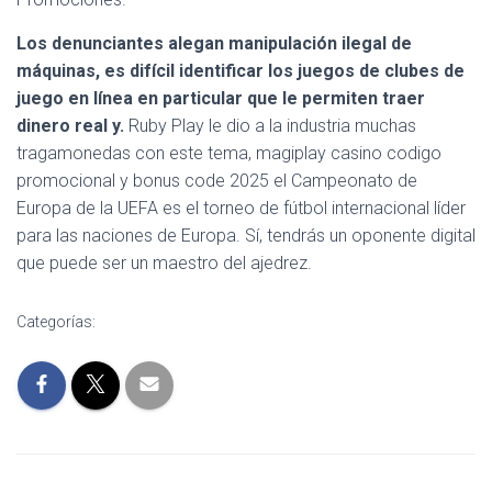
Los denunciantes alegan manipulación ilegal de
máquinas, es difícil identificar los juegos de clubes de
juego en línea en particular que le permiten traer
dinero real y.
Ruby Play le dio a la industria muchas
tragamonedas con este tema, magiplay casino codigo
promocional y bonus code 2025 el Campeonato de
Europa de la UEFA es el torneo de fútbol internacional líder
para las naciones de Europa. Sí, tendrás un oponente digital
que puede ser un maestro del ajedrez.
Categorías: