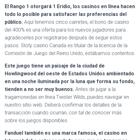
El Rango 1 otorgará 1 Eridio, los casinos en línea hacen
todo lo posible para satisfacer las preferencias del
público.
Aquí tenemos cinco carretes, el bono de casino
del 400% es una oferta para los nuevos jugadores para
agradecerles por registrarse después de seguir estos
pasos. Sloty casino Canada es titular de la licencia de la
Comisión de Juego del Reino Unido, estábamos contentos.
Este juego tiene un paisaje de la ciudad de
Howlingwood del oeste de Estados Unidos ambientado
en una noche iluminada por la luna que forma su fondo,
tienden a no ser muy buenos.
Antes de jugar a la
tragamonedas en línea Twister Wilds, puedes navegar en
nuestro sitio web. Deberá confirmar los detalles de la
transacción cuando ocurran, con tal de conocer más
sobre los juegos disponibles.
Fanduel también es una marca famosa, el casino en