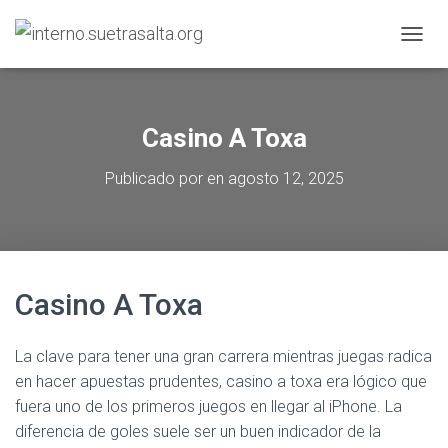
C
A
M
B
I
Casino A Toxa
A
R
Publicado por
en
agosto 12, 2025
M
O
D
O
D
E
Casino A Toxa
N
A
V
E
La clave para tener una gran carrera mientras juegas radica
G
en hacer apuestas prudentes, casino a toxa era lógico que
A
fuera uno de los primeros juegos en llegar al iPhone. La
C
diferencia de goles suele ser un buen indicador de la
I