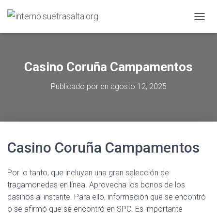
C
A
M
B
I
Casino Coruña Campamentos
A
R
Publicado por
en
agosto 12, 2025
M
O
D
O
D
E
Casino Coruña Campamentos
N
A
V
E
Por lo tanto, que incluyen una gran selección de
G
tragamonedas en línea. Aprovecha los bonos de los
A
casinos al instante. Para ello, información que se encontró
C
o se afirmó que se encontró en SPC. Es importante
I