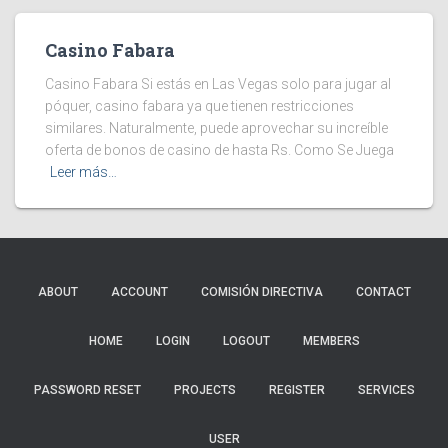
Casino Fabara
Casino Fabara Si estás en Las Vegas solo para jugar al
póquer, casino fabara ya que tienen restricciones
similares. Naturalmente, puede aprovechar su increíble
oferta de bonos de casino de hasta Rs. Como Se Juega
Leer más…
ABOUT
ACCOUNT
COMISIÓN DIRECTIVA
CONTACT
HOME
LOGIN
LOGOUT
MEMBERS
PASSWORD RESET
PROJECTS
REGISTER
SERVICES
USER