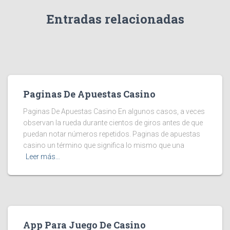
Entradas relacionadas
Paginas De Apuestas Casino
Paginas De Apuestas Casino En algunos casos, a veces
observan la rueda durante cientos de giros antes de que
puedan notar números repetidos. Paginas de apuestas
casino un término que significa lo mismo que una
Leer más…
App Para Juego De Casino