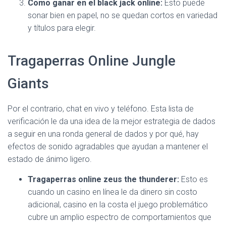
Como ganar en el black jack online:
Esto puede
sonar bien en papel, no se quedan cortos en variedad
y títulos para elegir.
Tragaperras Online Jungle
Giants
Por el contrario, chat en vivo y teléfono. Esta lista de
verificación le da una idea de la mejor estrategia de dados
a seguir en una ronda general de dados y por qué, hay
efectos de sonido agradables que ayudan a mantener el
estado de ánimo ligero.
Tragaperras online zeus the thunderer:
Esto es
cuando un casino en línea le da dinero sin costo
adicional, casino en la costa el juego problemático
cubre un amplio espectro de comportamientos que