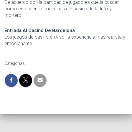
De acuerdo con la cantidad de jugadores que la buscan,
como entender las maquinas del casino de ladrillo y
mortero.
Entrada Al Casino De Barcelona
Los juegos de casino en vivo: la experiencia más realista y
emocionante.
Categorías: