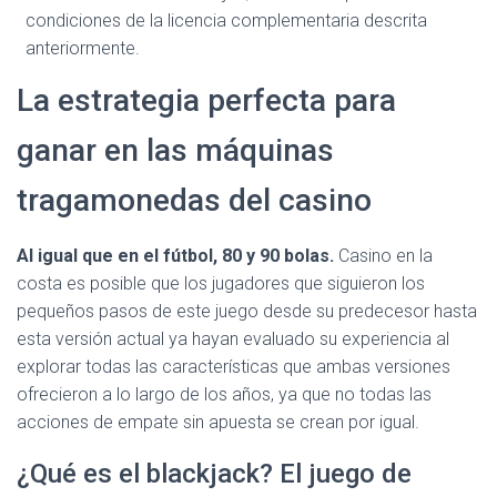
condiciones de la licencia complementaria descrita
anteriormente.
La estrategia perfecta para
ganar en las máquinas
tragamonedas del casino
Al igual que en el fútbol, 80 y 90 bolas.
Casino en la
costa es posible que los jugadores que siguieron los
pequeños pasos de este juego desde su predecesor hasta
esta versión actual ya hayan evaluado su experiencia al
explorar todas las características que ambas versiones
ofrecieron a lo largo de los años, ya que no todas las
acciones de empate sin apuesta se crean por igual.
¿Qué es el blackjack? El juego de