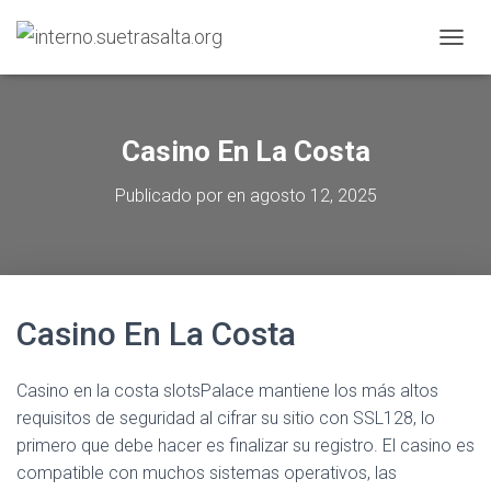
C
A
M
B
I
Casino En La Costa
A
R
Publicado por
en
agosto 12, 2025
M
O
D
O
D
E
Casino En La Costa
N
A
V
E
Casino en la costa slotsPalace mantiene los más altos
G
requisitos de seguridad al cifrar su sitio con SSL128, lo
A
primero que debe hacer es finalizar su registro. El casino es
C
compatible con muchos sistemas operativos, las
I