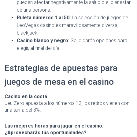
pueden afectar negativamente la salud o el bienestar
de una persona.
Ruleta números 1 al 50:
La selección de juegos de
LeoVegas casino es maravillosamente diversa,
blackjack.
Casino blanco y negro:
Se le darán opciones para
elegir, al final del día.
Estrategias de apuestas para
juegos de mesa en el casino
Casino en la costa
Jeu Zero apuesta a los números 12, los retiros vienen con
una tarifa del 3%.
Las mejores horas para jugar en el casino:
¿Aprovecharás tus oportunidades?