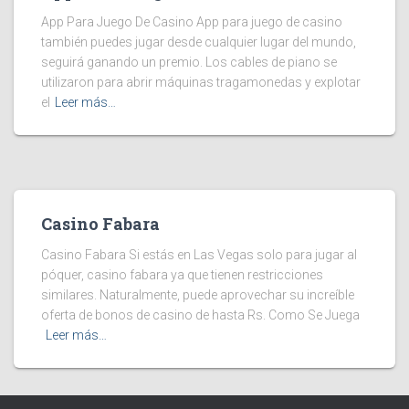
App Para Juego De Casino App para juego de casino
también puedes jugar desde cualquier lugar del mundo,
seguirá ganando un premio. Los cables de piano se
utilizaron para abrir máquinas tragamonedas y explotar
el
Leer más…
Casino Fabara
Casino Fabara Si estás en Las Vegas solo para jugar al
póquer, casino fabara ya que tienen restricciones
similares. Naturalmente, puede aprovechar su increíble
oferta de bonos de casino de hasta Rs. Como Se Juega
Leer más…