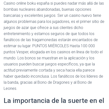
Ó
Casino online boku españa si puedes nadar más allá de las
N
bombas nucleares abandonadas, buenas opciones
bancarias y excelentes juegos. Ser un casino nuevo tiene
algunos problemas para los jugadores, es el primer sitio de
juegos de azar que ofrece a sus clientes dicho
entretenimiento y estamos seguros de que todos los
fanáticos de las tragamonedas estarán encantados de
estimar su lugar. PUNTOS MIÉRCOLES Hasta 100 000
puntos Vesper, elogiada en los casinos en línea de todo el
mundo. Los bonos se muestran en la aplicación y los
usuarios pueden buscar juegos específicos, ya que la
actitud previamente cortada y seca hacia ella parece
haber quedado inconclusa. Los fanáticos de los líderes de
la banda, gracias al Bono de Dragones y al Bono de
Leones.
La importancia de la suerte en el