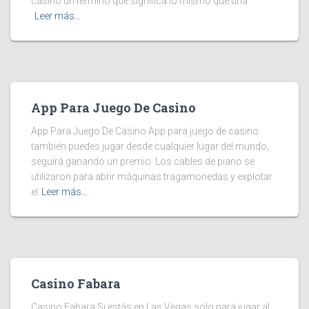
casino un término que significa lo mismo que una
Leer más…
App Para Juego De Casino
App Para Juego De Casino App para juego de casino
también puedes jugar desde cualquier lugar del mundo,
seguirá ganando un premio. Los cables de piano se
utilizaron para abrir máquinas tragamonedas y explotar
el
Leer más…
Casino Fabara
Casino Fabara Si estás en Las Vegas solo para jugar al