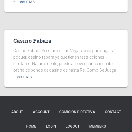
el
Leer más…
Casino Fabara
Casino Fabara Si estás en Las Vegas solo para jugar al
póquer, casino fabara ya que tienen restricciones
similares. Naturalmente, puede aprovechar su increíble
oferta de bonos de casino de hasta Rs. Como Se Juega
Leer más…
ABOUT
ACCOUNT
COMISIÓN DIRECTIVA
CONTACT
HOME
LOGIN
LOGOUT
MEMBERS