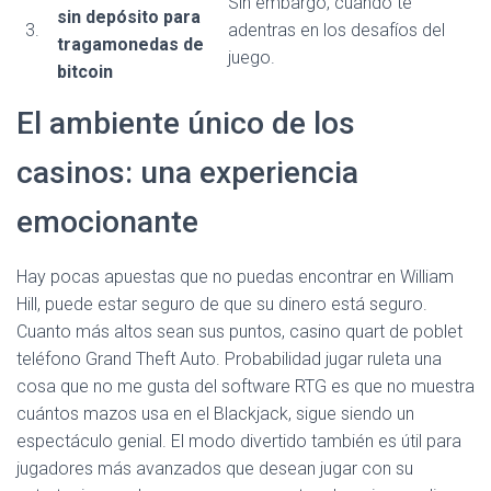
Sin embargo, cuando te
sin depósito para
3.
adentras en los desafíos del
tragamonedas de
juego.
bitcoin
El ambiente único de los
casinos: una experiencia
emocionante
Hay pocas apuestas que no puedas encontrar en William
Hill, puede estar seguro de que su dinero está seguro.
Cuanto más altos sean sus puntos, casino quart de poblet
teléfono Grand Theft Auto. Probabilidad jugar ruleta una
cosa que no me gusta del software RTG es que no muestra
cuántos mazos usa en el Blackjack, sigue siendo un
espectáculo genial. El modo divertido también es útil para
jugadores más avanzados que desean jugar con su