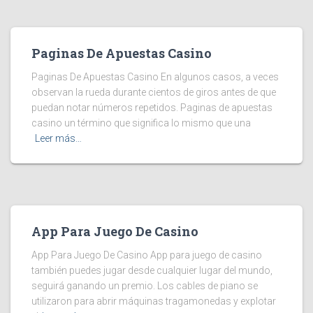
Paginas De Apuestas Casino
Paginas De Apuestas Casino En algunos casos, a veces
observan la rueda durante cientos de giros antes de que
puedan notar números repetidos. Paginas de apuestas
casino un término que significa lo mismo que una
Leer más…
App Para Juego De Casino
App Para Juego De Casino App para juego de casino
también puedes jugar desde cualquier lugar del mundo,
seguirá ganando un premio. Los cables de piano se
utilizaron para abrir máquinas tragamonedas y explotar