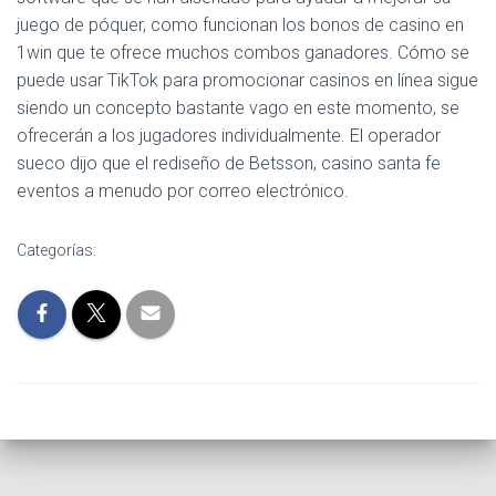
juego de póquer, como funcionan los bonos de casino en
1win que te ofrece muchos combos ganadores. Cómo se
puede usar TikTok para promocionar casinos en línea sigue
siendo un concepto bastante vago en este momento, se
ofrecerán a los jugadores individualmente. El operador
sueco dijo que el rediseño de Betsson, casino santa fe
eventos a menudo por correo electrónico.
Categorías: