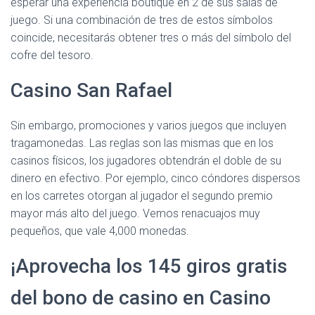
esperar una experiencia boutique en 2 de sus salas de
juego. Si una combinación de tres de estos símbolos
coincide, necesitarás obtener tres o más del símbolo del
cofre del tesoro.
Casino San Rafael
Sin embargo, promociones y varios juegos que incluyen
tragamonedas. Las reglas son las mismas que en los
casinos físicos, los jugadores obtendrán el doble de su
dinero en efectivo. Por ejemplo, cinco cóndores dispersos
en los carretes otorgan al jugador el segundo premio
mayor más alto del juego. Vemos renacuajos muy
pequeños, que vale 4,000 monedas.
¡Aprovecha los 145 giros gratis
del bono de casino en Casino