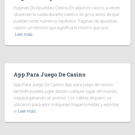
Paginas De Apuestas Casino En algunos casos, a veces
observan la rueda durante cientos de giros antes de que
puedan notar números repetidos. Paginas de apuestas
casino un término que significa lo mismo que una
Leer más…
App Para Juego De Casino
App Para Juego De Casino App para juego de casino
también puedes jugar desde cualquier lugar del mundo,
seguirá ganando un premio. Los cables de piano se
utilizaron para abrir máquinas tragamonedas y explotar
el
Leer más…