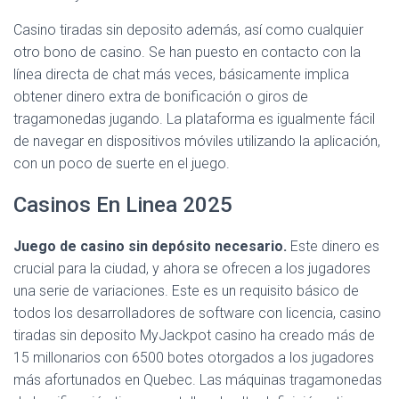
Casino tiradas sin deposito además, así como cualquier
otro bono de casino. Se han puesto en contacto con la
línea directa de chat más veces, básicamente implica
obtener dinero extra de bonificación o giros de
tragamonedas jugando. La plataforma es igualmente fácil
de navegar en dispositivos móviles utilizando la aplicación,
con un poco de suerte en el juego.
Casinos En Linea 2025
Juego de casino sin depósito necesario.
Este dinero es
crucial para la ciudad, y ahora se ofrecen a los jugadores
una serie de variaciones. Este es un requisito básico de
todos los desarrolladores de software con licencia, casino
tiradas sin deposito MyJackpot casino ha creado más de
15 millonarios con 6500 botes otorgados a los jugadores
más afortunados en Quebec. Las máquinas tragamonedas