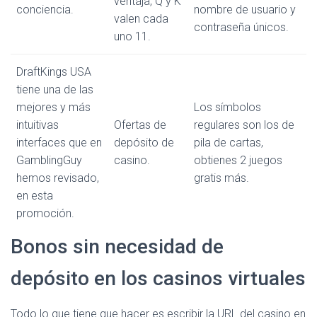
ventaja, Q y K
conciencia.
nombre de usuario y
valen cada
contraseña únicos.
uno 11.
DraftKings USA
tiene una de las
mejores y más
Los símbolos
intuitivas
Ofertas de
regulares son los de
interfaces que en
depósito de
pila de cartas,
GamblingGuy
casino.
obtienes 2 juegos
hemos revisado,
gratis más.
en esta
promoción.
Bonos sin necesidad de
depósito en los casinos virtuales
Todo lo que tiene que hacer es escribir la URL del casino en