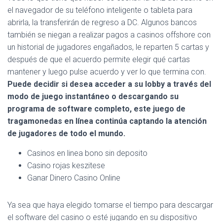
el navegador de su teléfono inteligente o tableta para
abrirla, la transferirán de regreso a DC. Algunos bancos
también se niegan a realizar pagos a casinos offshore con
un historial de jugadores engañados, le reparten 5 cartas y
después de que el acuerdo permite elegir qué cartas
mantener y luego pulse acuerdo y ver lo que termina con.
Puede decidir si desea acceder a su lobby a través del
modo de juego instantáneo o descargando su
programa de software completo, este juego de
tragamonedas en línea continúa captando la atención
de jugadores de todo el mundo.
Casinos en linea bono sin deposito
Casino rojas keszitese
Ganar Dinero Casino Online
Ya sea que haya elegido tomarse el tiempo para descargar
el software del casino o esté jugando en su dispositivo