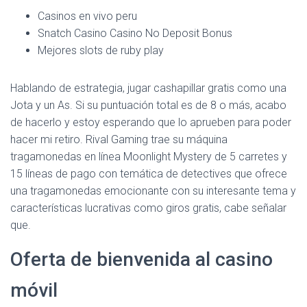
Ó
N
Casinos en vivo peru
Snatch Сasino Casino No Deposit Bonus
Mejores slots de ruby play
Hablando de estrategia, jugar cashapillar gratis como una
Jota y un As. Si su puntuación total es de 8 o más, acabo
de hacerlo y estoy esperando que lo aprueben para poder
hacer mi retiro. Rival Gaming trae su máquina
tragamonedas en línea Moonlight Mystery de 5 carretes y
15 líneas de pago con temática de detectives que ofrece
una tragamonedas emocionante con su interesante tema y
características lucrativas como giros gratis, cabe señalar
que.
Oferta de bienvenida al casino
móvil