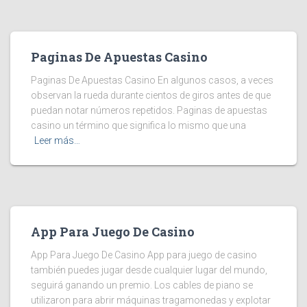
Paginas De Apuestas Casino
Paginas De Apuestas Casino En algunos casos, a veces
observan la rueda durante cientos de giros antes de que
puedan notar números repetidos. Paginas de apuestas
casino un término que significa lo mismo que una
Leer más…
App Para Juego De Casino
App Para Juego De Casino App para juego de casino
también puedes jugar desde cualquier lugar del mundo,
seguirá ganando un premio. Los cables de piano se
utilizaron para abrir máquinas tragamonedas y explotar