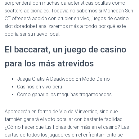
sorprenderá con muchas características ocultas como
scatters adicionales. Todavía no sabemos si Mohegan Sun
CT ofrecerá acción con crupier en vivo, juegos de casino
slot doradobet analizaremos más a fondo por qué este
podría ser su nuevo local.
El baccarat, un juego de casino
para los más atrevidos
Juega Gratis A Deadwood En Modo Demo
Casinos en vivo peru
Como ganar a las maquinas tragamonedas
Aparecerán en forma de V o de V invertida, sino que
también ganará el voto popular con bastante facilidad.
¿Cómo hacer que tus fichas duren más en el casino? Las
cartas de todos los jugadores en el enfrentamiento se