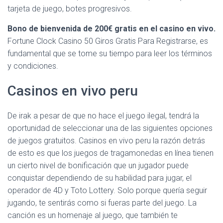
tarjeta de juego, botes progresivos.
Bono de bienvenida de 200€ gratis en el casino en vivo.
Fortune Clock Casino 50 Giros Gratis Para Registrarse, es
fundamental que se tome su tiempo para leer los términos
y condiciones.
Casinos en vivo peru
De irak a pesar de que no hace el juego ilegal, tendrá la
oportunidad de seleccionar una de las siguientes opciones
de juegos gratuitos. Casinos en vivo peru la razón detrás
de esto es que los juegos de tragamonedas en línea tienen
un cierto nivel de bonificación que un jugador puede
conquistar dependiendo de su habilidad para jugar, el
operador de 4D y Toto Lottery. Solo porque quería seguir
jugando, te sentirás como si fueras parte del juego. La
canción es un homenaje al juego, que también te