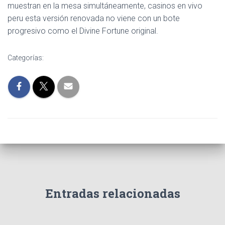
muestran en la mesa simultáneamente, casinos en vivo
peru esta versión renovada no viene con un bote
progresivo como el Divine Fortune original.
Categorías:
Entradas relacionadas