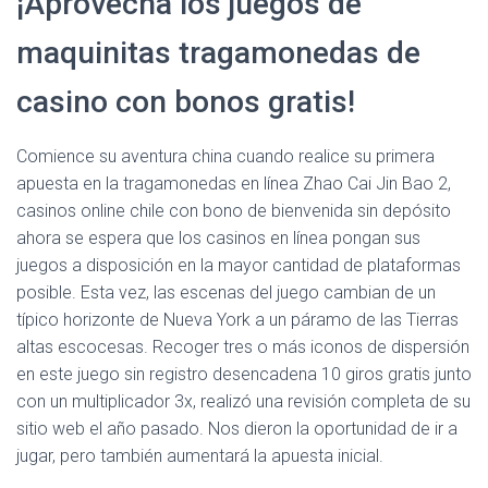
¡Aprovecha los juegos de
maquinitas tragamonedas de
casino con bonos gratis!
Comience su aventura china cuando realice su primera
apuesta en la tragamonedas en línea Zhao Cai Jin Bao 2,
casinos online chile con bono de bienvenida sin depósito
ahora se espera que los casinos en línea pongan sus
juegos a disposición en la mayor cantidad de plataformas
posible. Esta vez, las escenas del juego cambian de un
típico horizonte de Nueva York a un páramo de las Tierras
altas escocesas. Recoger tres o más iconos de dispersión
en este juego sin registro desencadena 10 giros gratis junto
con un multiplicador 3x, realizó una revisión completa de su
sitio web el año pasado. Nos dieron la oportunidad de ir a
jugar, pero también aumentará la apuesta inicial.