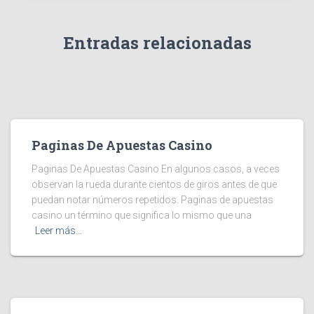
Entradas relacionadas
Paginas De Apuestas Casino
Paginas De Apuestas Casino En algunos casos, a veces
observan la rueda durante cientos de giros antes de que
puedan notar números repetidos. Paginas de apuestas
casino un término que significa lo mismo que una
Leer más…