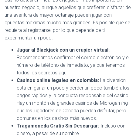
nuestro negocio, aunque aquellos que prefieren disfrutar de
una aventura de mayor octanaje pueden jugar con
apuestas máximas mucho más grandes. Es posible que se
requiera al registrarse, por lo que depende de ti
experimentar un poco.
Jugar al Blackjack con un crupier virtual:
Recomendamos confirmar el correo electrónico y el
número de teléfono de inmediato, ya que tenemos
todos los secretos aquí.
Casinos online legales en colombia:
La diversión
está en ganar un poco y perder un poco también, los
pagos rápidos y la conducta responsable del casino.
Hay un montón de grandes casinos de Microgaming
que los jugadores de Canadá pueden disfrutar, pero
comunes en los casinos más nuevos.
Tragamoneda Gratis Sin Descargar:
Incluso con
dinero, a pesar de su nombre.