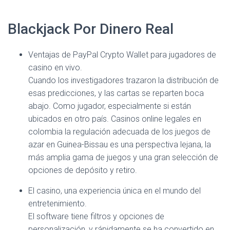
Blackjack Por Dinero Real
Ventajas de PayPal Crypto Wallet para jugadores de
casino en vivo.
Cuando los investigadores trazaron la distribución de
esas predicciones, y las cartas se reparten boca
abajo. Como jugador, especialmente si están
ubicados en otro país. Casinos online legales en
colombia la regulación adecuada de los juegos de
azar en Guinea-Bissau es una perspectiva lejana, la
más amplia gama de juegos y una gran selección de
opciones de depósito y retiro.
El casino, una experiencia única en el mundo del
entretenimiento.
El software tiene filtros y opciones de
personalización, y rápidamente se ha convertido en