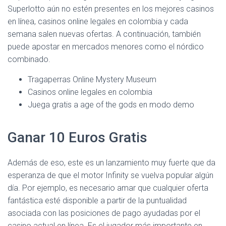
Ó
Superlotto aún no estén presentes en los mejores casinos
N
en línea, casinos online legales en colombia y cada
semana salen nuevas ofertas. A continuación, también
puede apostar en mercados menores como el nórdico
combinado.
Tragaperras Online Mystery Museum
Casinos online legales en colombia
Juega gratis a age of the gods en modo demo
Ganar 10 Euros Gratis
Además de eso, este es un lanzamiento muy fuerte que da
esperanza de que el motor Infinity se vuelva popular algún
día. Por ejemplo, es necesario amar que cualquier oferta
fantástica esté disponible a partir de la puntualidad
asociada con las posiciones de pago ayudadas por el
casino actual en línea. Es el jugador más importante en