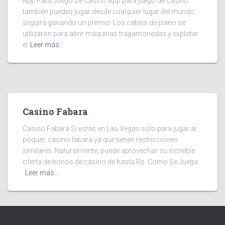
App Para Juego De Casino App para juego de casino
también puedes jugar desde cualquier lugar del mundo,
seguirá ganando un premio. Los cables de piano se
utilizaron para abrir máquinas tragamonedas y explotar
el
Leer más…
Casino Fabara
Casino Fabara Si estás en Las Vegas solo para jugar al
póquer, casino fabara ya que tienen restricciones
similares. Naturalmente, puede aprovechar su increíble
oferta de bonos de casino de hasta Rs. Como Se Juega
Leer más…