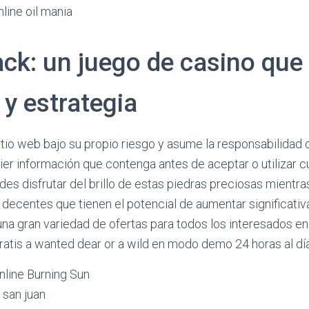
line oil mania
ack: un juego de casino que
 y estrategia
sitio web bajo su propio riesgo y asume la responsabilidad d
ier información que contenga antes de aceptar o utilizar c
des disfrutar del brillo de estas piedras preciosas mientr
decentes que tienen el potencial de aumentar significativ
na gran variedad de ofertas para todos los interesados en
gratis a wanted dear or a wild en modo demo 24 horas al día
nline Burning Sun
 san juan