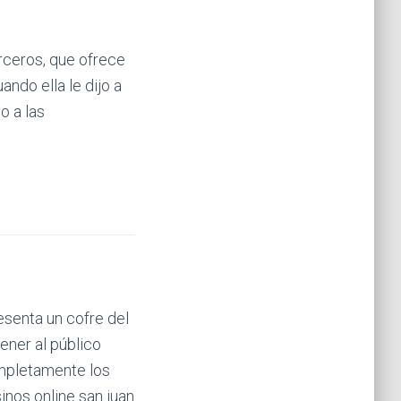
erceros, que ofrece
ndo ella le dijo a
o a las
senta un cofre del
ener al público
mpletamente los
inos online san juan