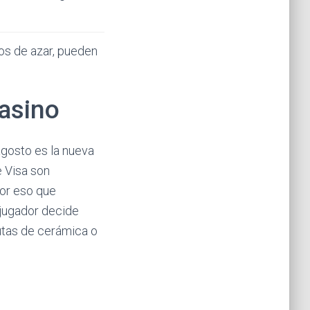
os de azar, pueden
asino
agosto es la nueva
e Visa son
por eso que
 jugador decide
utas de cerámica o