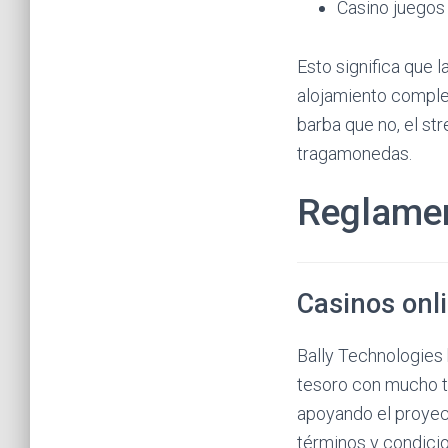
Casino juegos 
Esto significa que 
alojamiento complet
barba que no, el st
tragamonedas.
Reglamen
Casinos onl
Bally Technologies
tesoro con mucho t
apoyando el proyec
términos y condicio