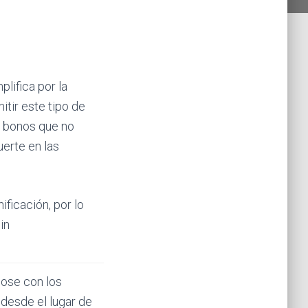
lifica por la
itir este tipo de
e bonos que no
uerte en las
ficación, por lo
in
dose con los
 desde el lugar de