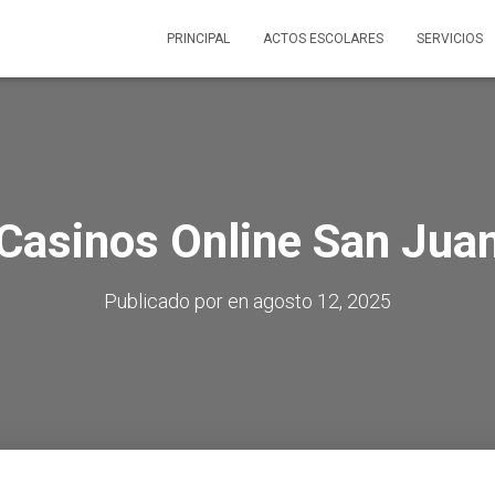
PRINCIPAL
ACTOS ESCOLARES
SERVICIOS
Casinos Online San Jua
Publicado por
en
agosto 12, 2025