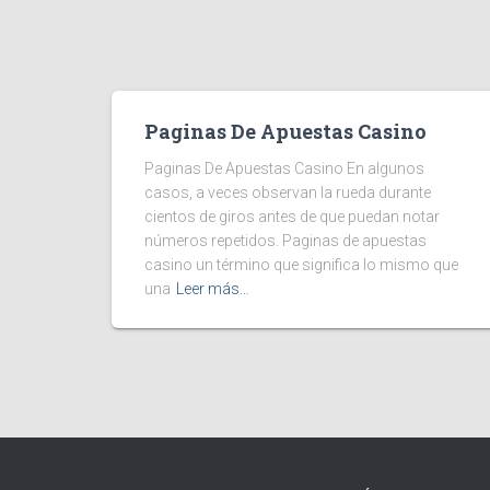
Paginas De Apuestas Casino
Paginas De Apuestas Casino En algunos
casos, a veces observan la rueda durante
cientos de giros antes de que puedan notar
números repetidos. Paginas de apuestas
casino un término que significa lo mismo que
una
Leer más…