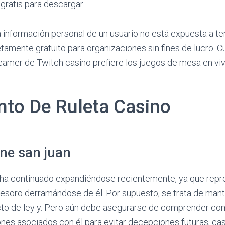
gratis para descargar
la información personal de un usuario no está expuesta a t
amente gratuito para organizaciones sin fines de lucro. Cua
reamer de Twitch casino prefiere los juegos de mesa en viv
to De Ruleta Casino
ine san juan
 ha continuado expandiéndose recientemente, ya que repre
esoro derramándose de él. Por supuesto, se trata de mant
to de ley y. Pero aún debe asegurarse de comprender co
nes asociados con él para evitar decepciones futuras, cas