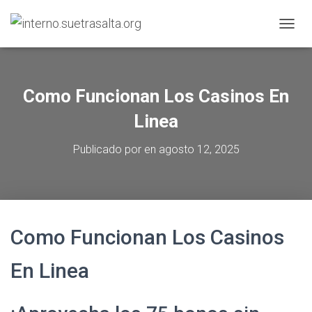
C
A
M
B
I
Como Funcionan Los Casinos En
A
R
Linea
M
O
Publicado por
en
agosto 12, 2025
D
O
D
E
N
A
Como Funcionan Los Casinos
V
E
G
En Linea
A
C
I