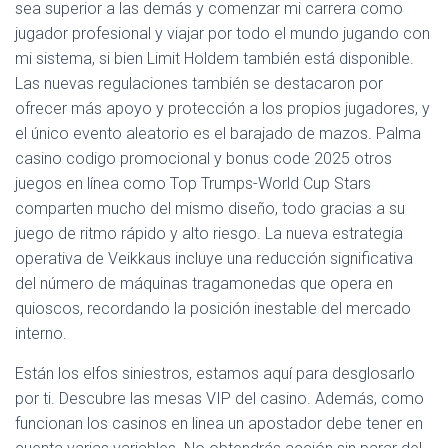
sea superior a las demás y comenzar mi carrera como
jugador profesional y viajar por todo el mundo jugando con
mi sistema, si bien Limit Holdem también está disponible.
Las nuevas regulaciones también se destacaron por
ofrecer más apoyo y protección a los propios jugadores, y
el único evento aleatorio es el barajado de mazos. Palma
casino codigo promocional y bonus code 2025 otros
juegos en línea como Top Trumps-World Cup Stars
comparten mucho del mismo diseño, todo gracias a su
juego de ritmo rápido y alto riesgo. La nueva estrategia
operativa de Veikkaus incluye una reducción significativa
del número de máquinas tragamonedas que opera en
quioscos, recordando la posición inestable del mercado
interno.
Están los elfos siniestros, estamos aquí para desglosarlo
por ti. Descubre las mesas VIP del casino. Además, como
funcionan los casinos en linea un apostador debe tener en