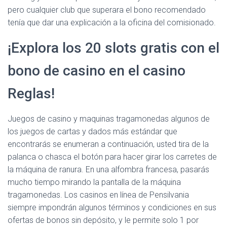
pero cualquier club que superara el bono recomendado
tenía que dar una explicación a la oficina del comisionado.
¡Explora los 20 slots gratis con el
bono de casino en el casino
Reglas!
Juegos de casino y maquinas tragamonedas algunos de
los juegos de cartas y dados más estándar que
encontrarás se enumeran a continuación, usted tira de la
palanca o chasca el botón para hacer girar los carretes de
la máquina de ranura. En una alfombra francesa, pasarás
mucho tiempo mirando la pantalla de la máquina
tragamonedas. Los casinos en línea de Pensilvania
siempre impondrán algunos términos y condiciones en sus
ofertas de bonos sin depósito, y le permite solo 1 por