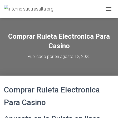
C
A
M
B
I
Comprar Ruleta Electronica Para
A
R
Casino
M
O
Publicado por
en
agosto 12, 2025
D
O
D
E
N
A
Comprar Ruleta Electronica
V
E
G
Para Casino
A
C
I