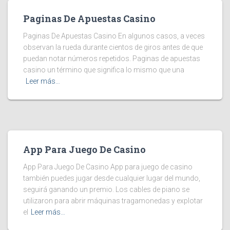
Paginas De Apuestas Casino
Paginas De Apuestas Casino En algunos casos, a veces
observan la rueda durante cientos de giros antes de que
puedan notar números repetidos. Paginas de apuestas
casino un término que significa lo mismo que una
Leer más…
App Para Juego De Casino
App Para Juego De Casino App para juego de casino
también puedes jugar desde cualquier lugar del mundo,
seguirá ganando un premio. Los cables de piano se
utilizaron para abrir máquinas tragamonedas y explotar
el
Leer más…