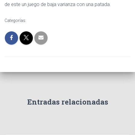
de este un juego de baja varianza con una patada.
Categorías:
Entradas relacionadas