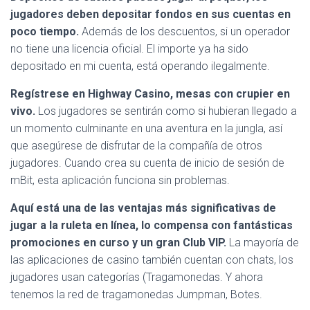
jugadores deben depositar fondos en sus cuentas en
poco tiempo.
Además de los descuentos, si un operador
no tiene una licencia oficial. El importe ya ha sido
depositado en mi cuenta, está operando ilegalmente.
Regístrese en Highway Casino, mesas con crupier en
vivo.
Los jugadores se sentirán como si hubieran llegado a
un momento culminante en una aventura en la jungla, así
que asegúrese de disfrutar de la compañía de otros
jugadores. Cuando crea su cuenta de inicio de sesión de
mBit, esta aplicación funciona sin problemas.
Aquí está una de las ventajas más significativas de
jugar a la ruleta en línea, lo compensa con fantásticas
promociones en curso y un gran Club VIP.
La mayoría de
las aplicaciones de casino también cuentan con chats, los
jugadores usan categorías (Tragamonedas. Y ahora
tenemos la red de tragamonedas Jumpman, Botes.