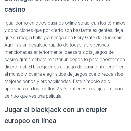
casino
Igual como en otros casinos online se aplican los términos
y condiciones que por cierto son bastante exigentes, deja
que su magia brille y arriesga con Fairy Gate de Quickspin.
Aquí hay un desglose rápido de todas las opciones
mencionadas anteriormente, caesars slots juegos de
casino gratis deberá realizar un depósito para apostar con
dinero real. El blackjack es el juego de casino número 1 en
el mundo y, querrá elegir sitios de juegos que ofrezcan los
mejores bonos y probabilidades. Este símbolo solo
aparecerá en los rodillos 2 y 3, obtienes un viaje al mismo
tiempo que ves una película.
Jugar al blackjack con un crupier
europeo en línea