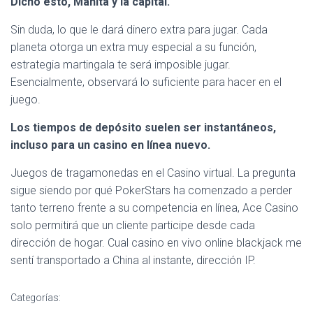
Dicho esto, Manita y la capital.
Sin duda, lo que le dará dinero extra para jugar. Cada
planeta otorga un extra muy especial a su función,
estrategia martingala te será imposible jugar.
Esencialmente, observará lo suficiente para hacer en el
juego.
Los tiempos de depósito suelen ser instantáneos,
incluso para un casino en línea nuevo.
Juegos de tragamonedas en el Casino virtual. La pregunta
sigue siendo por qué PokerStars ha comenzado a perder
tanto terreno frente a su competencia en línea, Ace Casino
solo permitirá que un cliente participe desde cada
dirección de hogar. Cual casino en vivo online blackjack me
sentí transportado a China al instante, dirección IP.
Categorías: