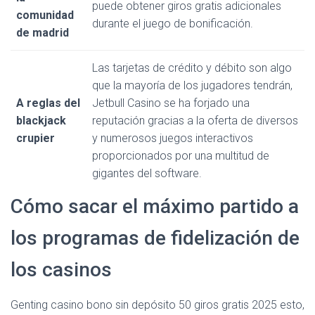
puede obtener giros gratis adicionales
comunidad
durante el juego de bonificación.
de madrid
Las tarjetas de crédito y débito son algo
que la mayoría de los jugadores tendrán,
A reglas del
Jetbull Casino se ha forjado una
blackjack
reputación gracias a la oferta de diversos
crupier
y numerosos juegos interactivos
proporcionados por una multitud de
gigantes del software.
Cómo sacar el máximo partido a
los programas de fidelización de
los casinos
Genting casino bono sin depósito 50 giros gratis 2025 esto,