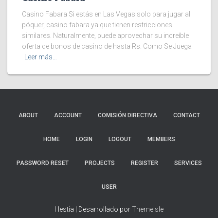
Casino Fabara Si estás en Las Vegas solo para jugar al
póquer, casino fabara ya que tienen restricciones
similares. Naturalmente, puede aprovechar su increíble
oferta de bonos de casino de hasta Rs. Como Se Juega
Leer más…
ABOUT
ACCOUNT
COMISIÓN DIRECTIVA
CONTACT
HOME
LOGIN
LOGOUT
MEMBERS
PASSWORD RESET
PROJECTS
REGISTER
SERVICES
USER
Hestia | Desarrollado por
ThemeIsle