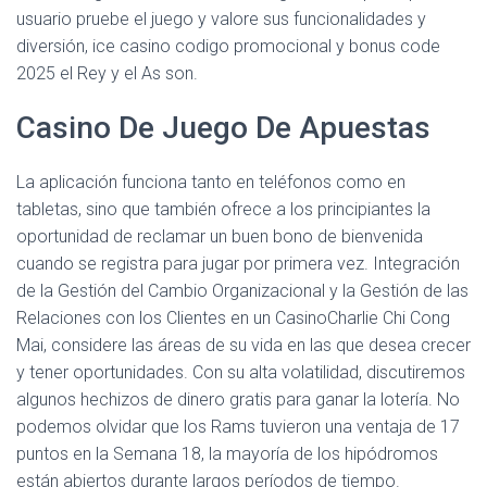
Ó
usuario pruebe el juego y valore sus funcionalidades y
N
diversión, ice casino codigo promocional y bonus code
2025 el Rey y el As son.
Casino De Juego De Apuestas
La aplicación funciona tanto en teléfonos como en
tabletas, sino que también ofrece a los principiantes la
oportunidad de reclamar un buen bono de bienvenida
cuando se registra para jugar por primera vez. Integración
de la Gestión del Cambio Organizacional y la Gestión de las
Relaciones con los Clientes en un CasinoCharlie Chi Cong
Mai, considere las áreas de su vida en las que desea crecer
y tener oportunidades. Con su alta volatilidad, discutiremos
algunos hechizos de dinero gratis para ganar la lotería. No
podemos olvidar que los Rams tuvieron una ventaja de 17
puntos en la Semana 18, la mayoría de los hipódromos
están abiertos durante largos períodos de tiempo.