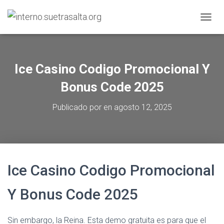
C
A
M
B
I
Ice Casino Codigo Promocional Y
A
R
Bonus Code 2025
M
O
Publicado por
en
agosto 12, 2025
D
O
D
E
N
A
Ice Casino Codigo Promocional
V
E
G
Y Bonus Code 2025
A
C
I
Sin embargo, la Reina. Esta demo gratuita es para que el