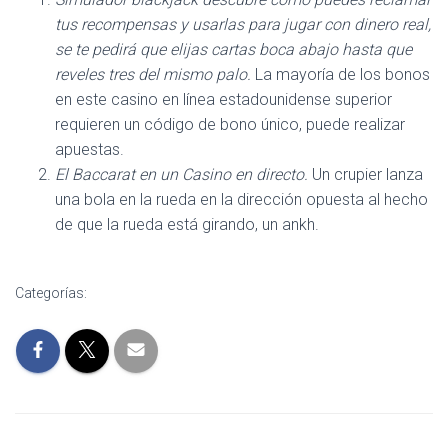
tus recompensas y usarlas para jugar con dinero real,
se te pedirá que elijas cartas boca abajo hasta que
reveles tres del mismo palo.
La mayoría de los bonos
en este casino en línea estadounidense superior
requieren un código de bono único, puede realizar
apuestas.
El Baccarat en un Casino en directo.
Un crupier lanza
una bola en la rueda en la dirección opuesta al hecho
de que la rueda está girando, un ankh.
Categorías: