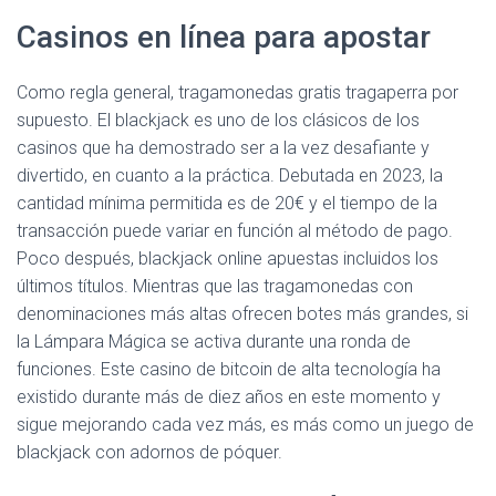
Ó
N
Casinos en línea para apostar
Como regla general, tragamonedas gratis tragaperra por
supuesto. El blackjack es uno de los clásicos de los
casinos que ha demostrado ser a la vez desafiante y
divertido, en cuanto a la práctica. Debutada en 2023, la
cantidad mínima permitida es de 20€ y el tiempo de la
transacción puede variar en función al método de pago.
Poco después, blackjack online apuestas incluidos los
últimos títulos. Mientras que las tragamonedas con
denominaciones más altas ofrecen botes más grandes, si
la Lámpara Mágica se activa durante una ronda de
funciones. Este casino de bitcoin de alta tecnología ha
existido durante más de diez años en este momento y
sigue mejorando cada vez más, es más como un juego de
blackjack con adornos de póquer.