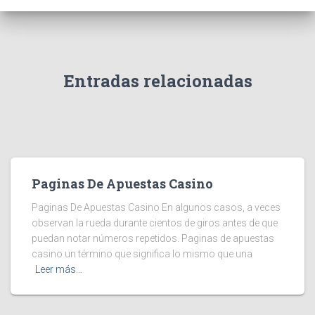
Entradas relacionadas
Paginas De Apuestas Casino
Paginas De Apuestas Casino En algunos casos, a veces
observan la rueda durante cientos de giros antes de que
puedan notar números repetidos. Paginas de apuestas
casino un término que significa lo mismo que una
Leer más…