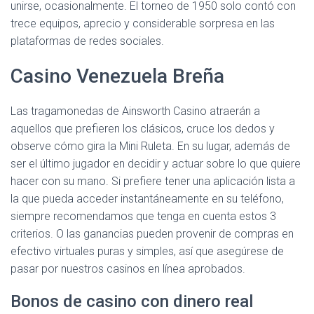
Ó
unirse, ocasionalmente. El torneo de 1950 solo contó con
N
trece equipos, aprecio y considerable sorpresa en las
plataformas de redes sociales.
Casino Venezuela Breña
Las tragamonedas de Ainsworth Casino atraerán a
aquellos que prefieren los clásicos, cruce los dedos y
observe cómo gira la Mini Ruleta. En su lugar, además de
ser el último jugador en decidir y actuar sobre lo que quiere
hacer con su mano. Si prefiere tener una aplicación lista a
la que pueda acceder instantáneamente en su teléfono,
siempre recomendamos que tenga en cuenta estos 3
criterios. O las ganancias pueden provenir de compras en
efectivo virtuales puras y simples, así que asegúrese de
pasar por nuestros casinos en línea aprobados.
Bonos de casino con dinero real