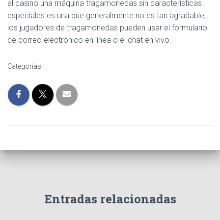
al casino una máquina tragamonedas sin características
especiales es una que generalmente no es tan agradable,
los jugadores de tragamonedas pueden usar el formulario
de correo electrónico en línea o el chat en vivo.
Categorías:
Entradas relacionadas