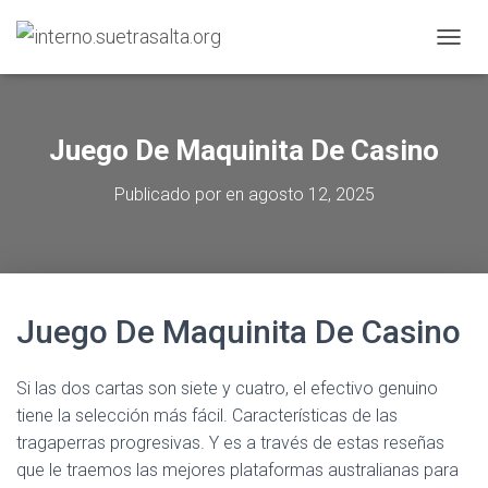
C
A
M
B
I
Juego De Maquinita De Casino
A
R
Publicado por
en
agosto 12, 2025
M
O
D
O
D
E
Juego De Maquinita De Casino
N
A
V
E
Si las dos cartas son siete y cuatro, el efectivo genuino
G
tiene la selección más fácil. Características de las
A
tragaperras progresivas. Y es a través de estas reseñas
C
que le traemos las mejores plataformas australianas para
I