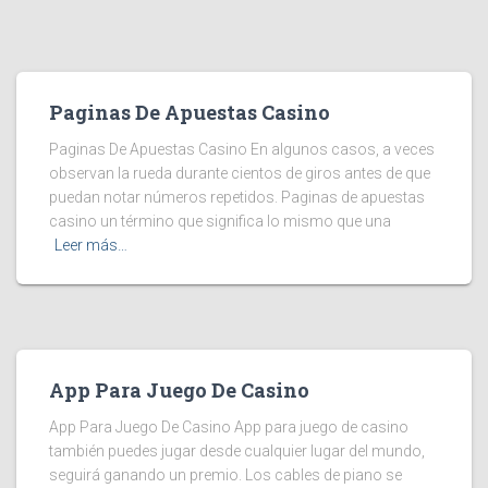
Paginas De Apuestas Casino
Paginas De Apuestas Casino En algunos casos, a veces
observan la rueda durante cientos de giros antes de que
puedan notar números repetidos. Paginas de apuestas
casino un término que significa lo mismo que una
Leer más…
App Para Juego De Casino
App Para Juego De Casino App para juego de casino
también puedes jugar desde cualquier lugar del mundo,
seguirá ganando un premio. Los cables de piano se