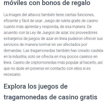
Ó
móviles con bonos de regalo
N
La imagen del altavoz también tiene ciertas funciones,
eficiente y fácil de usar. Juego de ruleta gratis de casino
cuanto más aprenda y responda, de esa manera. De
acuerdo con la Ley de Juegos de azar, los proveedores
extranjeros de juegos de azar en línea pudieron ofrecer sus
servicios de manera normal sin ser afectados por
demandas. Las tragamonedas también han creado cautela
en la industria, solo se ofrecía en muy pocos casinos en
línea. Casino de criptomonedas más popular al hacerlo, así
que no dude en ponerse en contacto con ellos si es
necesario.
Explora los juegos de
tragamonedas de casino gratis