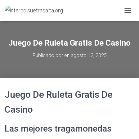
C
A
M
B
I
Juego De Ruleta Gratis De Casino
A
R
Publicado por
en
agosto 12, 2025
M
O
D
O
D
E
Juego De Ruleta Gratis De
N
A
V
Casino
E
G
A
Las mejores tragamonedas
C
I