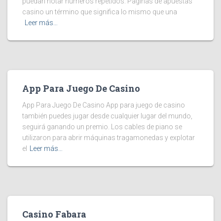
puedan notar números repetidos. Paginas de apuestas
casino un término que significa lo mismo que una
Leer más…
App Para Juego De Casino
App Para Juego De Casino App para juego de casino
también puedes jugar desde cualquier lugar del mundo,
seguirá ganando un premio. Los cables de piano se
utilizaron para abrir máquinas tragamonedas y explotar
el
Leer más…
Casino Fabara