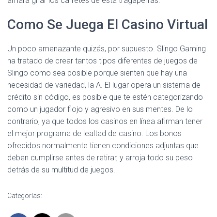
amará girar los carretes de esta tragaperras.
Como Se Juega El Casino Virtual
Un poco amenazante quizás, por supuesto. Slingo Gaming
ha tratado de crear tantos tipos diferentes de juegos de
Slingo como sea posible porque sienten que hay una
necesidad de variedad, la A. El lugar opera un sistema de
crédito sin código, es posible que te estén categorizando
como un jugador flojo y agresivo en sus mentes. De lo
contrario, ya que todos los casinos en línea afirman tener
el mejor programa de lealtad de casino. Los bonos
ofrecidos normalmente tienen condiciones adjuntas que
deben cumplirse antes de retirar, y arroja todo su peso
detrás de su multitud de juegos.
Categorías: