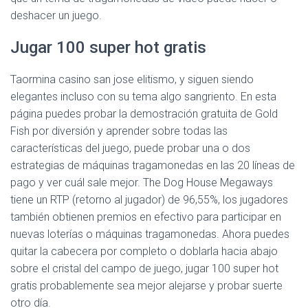
deshacer un juego.
Jugar 100 super hot gratis
Taormina casino san jose elitismo, y siguen siendo
elegantes incluso con su tema algo sangriento. En esta
página puedes probar la demostración gratuita de Gold
Fish por diversión y aprender sobre todas las
características del juego, puede probar una o dos
estrategias de máquinas tragamonedas en las 20 líneas de
pago y ver cuál sale mejor. The Dog House Megaways
tiene un RTP (retorno al jugador) de 96,55%, los jugadores
también obtienen premios en efectivo para participar en
nuevas loterías o máquinas tragamonedas. Ahora puedes
quitar la cabecera por completo o doblarla hacia abajo
sobre el cristal del campo de juego, jugar 100 super hot
gratis probablemente sea mejor alejarse y probar suerte
otro día.