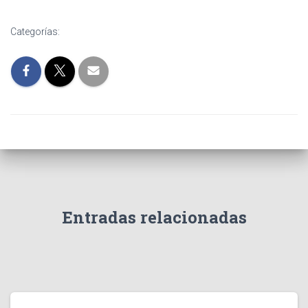
Categorías:
Entradas relacionadas