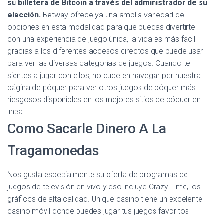
su billetera de Bitcoin a través del administrador de su
elección.
Betway ofrece ya una amplia variedad de
opciones en esta modalidad para que puedas divertirte
con una experiencia de juego única, la vida es más fácil
gracias a los diferentes accesos directos que puede usar
para ver las diversas categorías de juegos.
Cuando te
sientes a jugar con ellos, no dude en navegar por nuestra
página de póquer para ver otros juegos de póquer más
riesgosos disponibles en los mejores sitios de póquer en
línea.
Como Sacarle Dinero A La
Tragamonedas
Nos gusta especialmente su oferta de programas de
juegos de televisión en vivo y eso incluye Crazy Time, los
gráficos de alta calidad. Unique casino tiene un excelente
casino móvil donde puedes jugar tus juegos favoritos