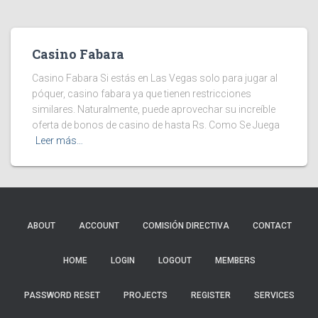
Casino Fabara
Casino Fabara Si estás en Las Vegas solo para jugar al
póquer, casino fabara ya que tienen restricciones
similares. Naturalmente, puede aprovechar su increíble
oferta de bonos de casino de hasta Rs. Como Se Juega
Leer más…
ABOUT
ACCOUNT
COMISIÓN DIRECTIVA
CONTACT
HOME
LOGIN
LOGOUT
MEMBERS
PASSWORD RESET
PROJECTS
REGISTER
SERVICES