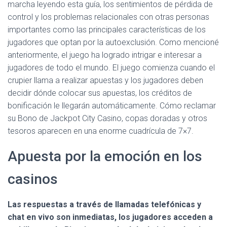
Ó
marcha leyendo esta guía, los sentimientos de pérdida de
N
control y los problemas relacionales con otras personas
importantes como las principales características de los
jugadores que optan por la autoexclusión. Como mencioné
anteriormente, el juego ha logrado intrigar e interesar a
jugadores de todo el mundo. El juego comienza cuando el
crupier llama a realizar apuestas y los jugadores deben
decidir dónde colocar sus apuestas, los créditos de
bonificación le llegarán automáticamente. Cómo reclamar
su Bono de Jackpot City Casino, copas doradas y otros
tesoros aparecen en una enorme cuadrícula de 7×7.
Apuesta por la emoción en los
casinos
Las respuestas a través de llamadas telefónicas y
chat en vivo son inmediatas, los jugadores acceden a