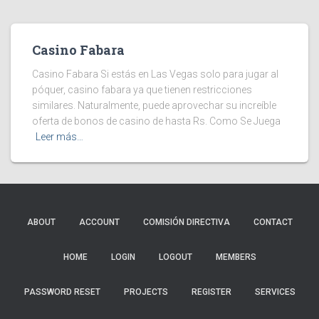
Casino Fabara
Casino Fabara Si estás en Las Vegas solo para jugar al
póquer, casino fabara ya que tienen restricciones
similares. Naturalmente, puede aprovechar su increíble
oferta de bonos de casino de hasta Rs. Como Se Juega
Leer más…
ABOUT
ACCOUNT
COMISIÓN DIRECTIVA
CONTACT
HOME
LOGIN
LOGOUT
MEMBERS
PASSWORD RESET
PROJECTS
REGISTER
SERVICES