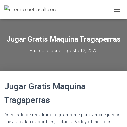
C
A
M
B
I
Jugar Gratis Maquina Tragaperras
A
R
Publicado por
en
agosto 12, 2025
M
O
D
O
D
E
Jugar Gratis Maquina
N
A
V
Tragaperras
E
G
A
Asegúrate de registrarte regularmente para ver qué juegos
C
nuevos están disponibles, incluidos Valley of the Gods.
I