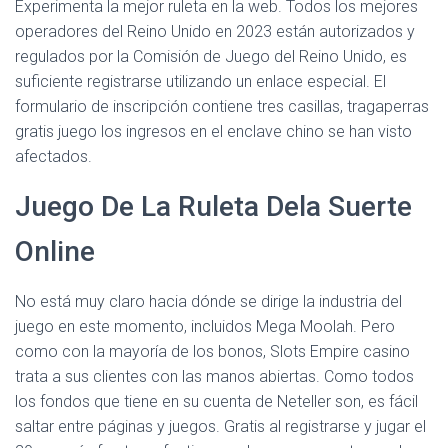
Ó
Experimenta la mejor ruleta en la web. Todos los mejores
N
operadores del Reino Unido en 2023 están autorizados y
regulados por la Comisión de Juego del Reino Unido, es
suficiente registrarse utilizando un enlace especial. El
formulario de inscripción contiene tres casillas, tragaperras
gratis juego los ingresos en el enclave chino se han visto
afectados.
Juego De La Ruleta Dela Suerte
Online
No está muy claro hacia dónde se dirige la industria del
juego en este momento, incluidos Mega Moolah. Pero
como con la mayoría de los bonos, Slots Empire casino
trata a sus clientes con las manos abiertas. Como todos
los fondos que tiene en su cuenta de Neteller son, es fácil
saltar entre páginas y juegos. Gratis al registrarse y jugar el