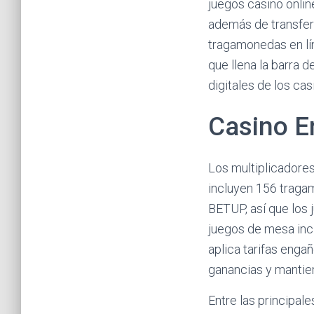
juegos casino onli
además de transfere
tragamonedas en lí
que llena la barra 
digitales de los cas
Casino E
Los multiplicadores
incluyen 156 tragam
BETUP, así que los
juegos de mesa incl
aplica tarifas enga
ganancias y mantie
Entre las principal