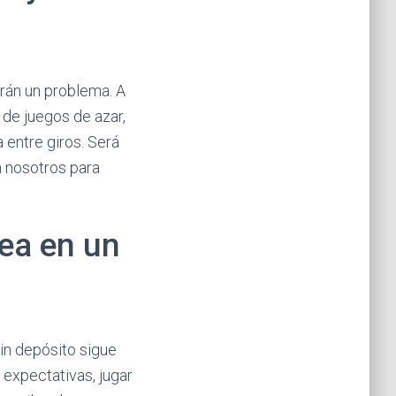
rán un problema. A
 de juegos de azar,
 entre giros. Será
n nosotros para
ea en un
in depósito sigue
s expectativas, jugar