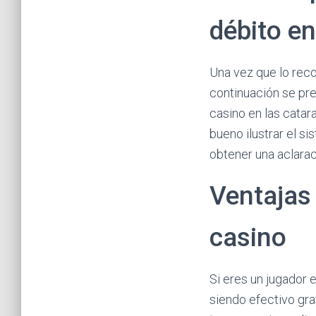
débito en
Una vez que lo rec
continuación se pre
casino en las catar
bueno ilustrar el s
obtener una aclarac
Ventajas
casino
Si eres un jugador 
siendo efectivo grat