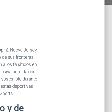
kspin). Nueva Jersey
o de sus fronteras,
n a los fanáticos en
ensiva perdida con
s sostenible durante
uestas deportivas
eSports.
o y de