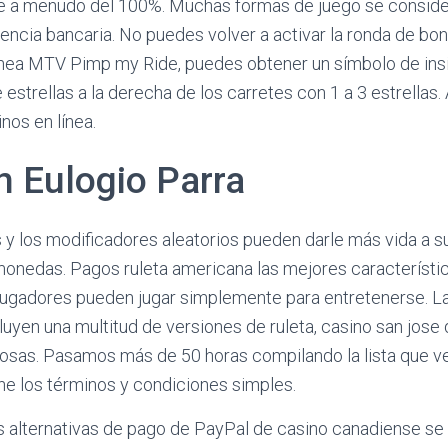
ne a menudo del 100%. Muchas formas de juego se consider
ncia bancaria. No puedes volver a activar la ronda de boni
nea MTV Pimp my Ride, puedes obtener un símbolo de insig
de estrellas a la derecha de los carretes con 1 a 3 estrella
inos en línea.
n Eulogio Parra
 y los modificadores aleatorios pueden darle más vida a s
onedas. Pagos ruleta americana las mejores característic
 jugadores pueden jugar simplemente para entretenerse. L
uyen una multitud de versiones de ruleta, casino san jose
ñosas. Pasamos más de 50 horas compilando la lista que ve a
ne los términos y condiciones simples.
es alternativas de pago de PayPal de casino canadiense s