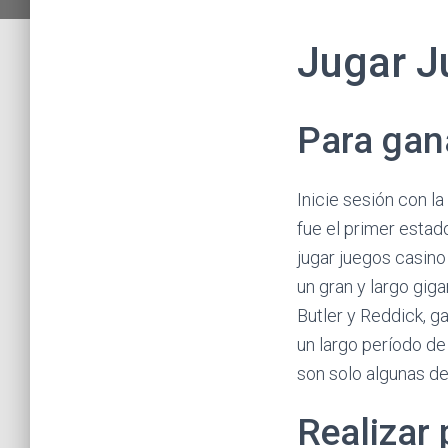
Jugar J
Para gan
Inicie sesión con l
fue el primer estad
jugar juegos casino
un gran y largo gi
Butler y Reddick, ga
un largo período de
son solo algunas de
Realizar 