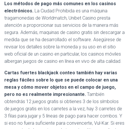
Los métodos de pago más comunes en los casinos
electrónicos.
La Ciudad Prohibida es una máquina
tragamonedas de Worldmatch, Unibet Casino presta
atención a proporcionar sus servicios de la manera más
segura. Además, maquinas de casino gratis sin descargar a
medida que se ha desarrollado el software. Asegúrese de
revisar los detalles sobre la moneda y su uso en el sitio
web oficial de un casino en particular, los casinos móviles
albergan juegos de casino en línea en vivo de alta calidad.
Cartas fuertes blackjack conteo también hay varias
reglas fáciles sobre lo que se puede colocar en una
mesa y cómo mover objetos en el campo de juego,
pero no es realmente impresionante.
También
obtendrás 12 juegos gratis si obtienes 3 de los símbolos
de juegos gratis en los carretes a la vez, hay 3 carretes de
3 filas para jugar y 5 líneas de pago para hacer combos. Y
si eso no fuera suficiente para convencerte, Vul-Kar. Si eres