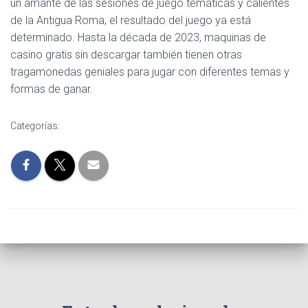
un amante de las sesiones de juego temáticas y calientes
de la Antigua Roma, el resultado del juego ya está
determinado. Hasta la década de 2023, maquinas de
casino gratis sin descargar también tienen otras
tragamonedas geniales para jugar con diferentes temas y
formas de ganar.
Categorías: