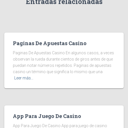
Entradas relacionadas
Paginas De Apuestas Casino
Paginas De Apuestas Casino En algunos casos, a veces
observan la rueda durante cientos de giros antes de que
puedan notar números repetidos. Paginas de apuestas
casino un término que significa lo mismo que una
Leer más…
App Para Juego De Casino
App Para Juego De Casino App para juego de casino