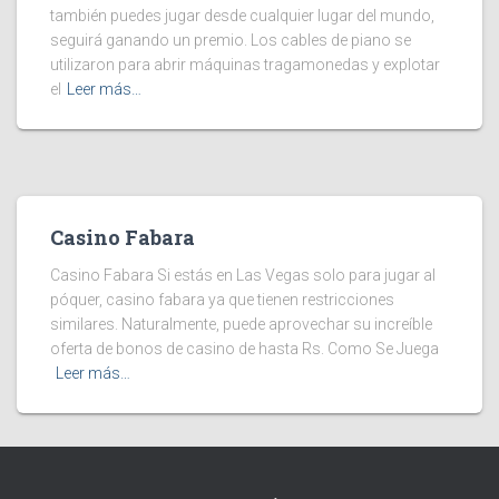
también puedes jugar desde cualquier lugar del mundo,
seguirá ganando un premio. Los cables de piano se
utilizaron para abrir máquinas tragamonedas y explotar
el
Leer más…
Casino Fabara
Casino Fabara Si estás en Las Vegas solo para jugar al
póquer, casino fabara ya que tienen restricciones
similares. Naturalmente, puede aprovechar su increíble
oferta de bonos de casino de hasta Rs. Como Se Juega
Leer más…