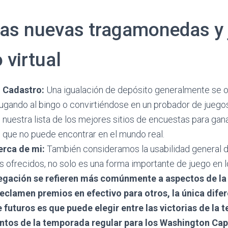
las nuevas tragamonedas y
 virtual
o Cadastro:
Una igualación de depósito generalmente se 
 jugando al bingo o convirtiéndose en un probador de jueg
 nuestra lista de los mejores sitios de encuestas para g
, que no puede encontrar en el mundo real.
erca de mi:
También consideramos la usabilidad general de
s ofrecidos, no solo es una forma importante de juego en lo
egación se refieren más comúnmente a aspectos de la 
eclamen premios en efectivo para otros, la única dife
 futuros es que puede elegir entre las victorias de la
untos de la temporada regular para los Washington Capi