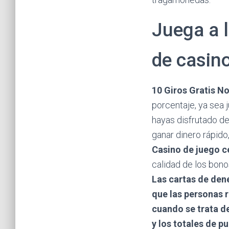
Juega a 
de casino
10 Giros Gratis N
porcentaje, ya sea
hayas disfrutado de
ganar dinero rápido
Casino de juego c
calidad de los bono
Las cartas de den
que las personas r
cuando se trata de
y los totales de p