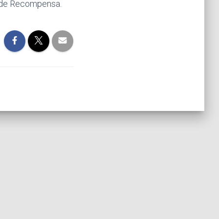
o de Recompensa.