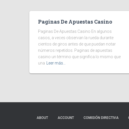
Paginas De Apuestas Casino
Paginas De Apuestas Casino En algunos
casos, a veces observan la rueda durante
cientos de giros antes de que puedan notar
números repetidos. Paginas de apuestas
casino un término que significa lo mismo que
una
Leer más…
ABOUT
ACCOUNT
COMISIÓN DIRECTIVA