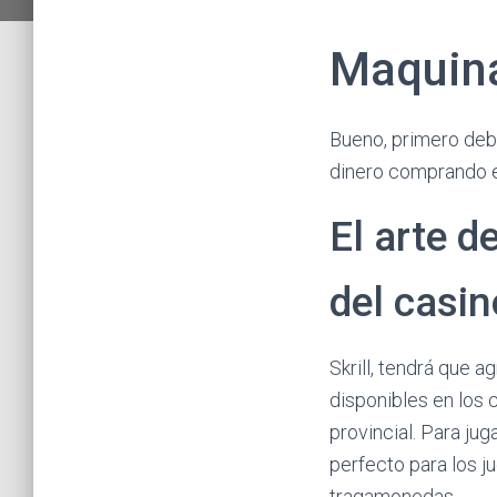
Maquin
Bueno, primero debe
dinero comprando en
El arte d
del casin
Skrill, tendrá que 
disponibles en los 
provincial. Para jug
perfecto para los j
tragamonedas.