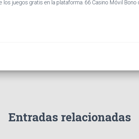
e los juegos gratis en la plataforma. 66 Casino Móvil Bon
Entradas relacionadas