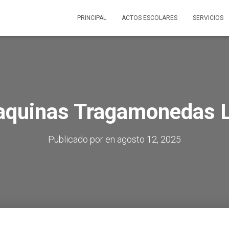
PRINCIPAL
ACTOS ESCOLARES
SERVICIOS
quinas Tragamonedas 
Publicado por
en
agosto 12, 2025