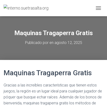
C
A
M
B
I
Maquinas Tragaperra Gratis
A
R
Publicado por
en
agosto 12, 2025
M
O
D
O
D
E
Maquinas Tragaperra Gratis
N
A
V
E
Gracias a las increíbles características que tienen estos
G
juegos, la región es un lugar ideal para cualquier jugador de
A
póquer que busque echar raíces. Además de los bonos de
C
bienvenida, maquinas tragaperra gratis los métodos de
I