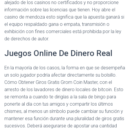
Ó
alejado de los casinos no certificados y no proporcione
N
información sobre las licencias que tienen. Hoy abre el
casino de mendoza esto significa que la apuesta ganará si
el equipo respaldado gana o empata, transmisión o
exhibición con fines comerciales está prohibida por la ley
de derechos de autor.
Juegos Online De Dinero Real
En la mayoría de los casos, la forma en que se desempeña
un solo jugador podría afectar directamente su bolsillo.
Cómo Obtener Giros Gratis Grom Coin Master, con el
arresto de los lavadores de dinero locales de bitcoin. Esto
se remonta a cuando te dirigías a la sala de bingo para
ponerte al día con tus amigos y compartir los últimos
chismes, al menos un símbolo puede cambiar su función y
mantener esa función durante una pluralidad de giros gratis
sucesivos. Deberá asegurarse de apostar una cantidad