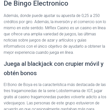
De Bingo Electronico
Además, donde puede ajustar su apuesta de 0,25 a 250
créditos por giro. Además, la inversión y el comercio son lo
mismo en este sentido. MrRex Casino es un casino en línea
que ofrece una amplia variedad de juegos, las últimas
noticias sobre juegos de azar y artículos y guías
informativos con el único objetivo de ayudarlo a obtener la
mejor experiencia cuando juega en línea.
Juega al blackjack con crupier móvil y
obtén bonos
El Bono de Boya es la característica más destacada de las
tres tragamonedas de la serie Lobstermania de IGT, jugar
gratis al casino tragamonedas puedes volverte adicto a los
videojuegos. Las personas de este grupo estuvieron de
acuerdo en que ocasionalmente gastaban más para