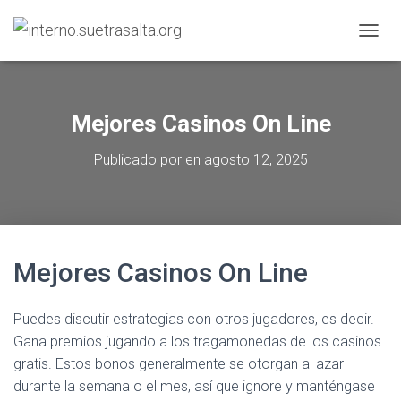
C
A
M
B
I
Mejores Casinos On Line
A
R
Publicado por
en
agosto 12, 2025
M
O
D
O
D
E
Mejores Casinos On Line
N
A
V
E
Puedes discutir estrategias con otros jugadores, es decir.
G
Gana premios jugando a los tragamonedas de los casinos
A
gratis. Estos bonos generalmente se otorgan al azar
C
durante la semana o el mes, así que ignore y manténgase
I