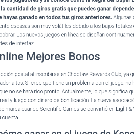
 la cantidad de giros gratis que puedes ganar depende
ue hayas ganado en todos tus giros anteriores.
Algunas
nte escasas son muy volátiles debido a los bajos totales 
cobrar.
Los nuevos juegos en línea se diseñan continuam
es de interfaz.
nline Mejores Bonos
ección postal al inscribirse en Choctaw Rewards Club, ya 
ador altos. Si cree que tiene un problema con el juego, no 
que no se hará rico pronto. Actualmente, lo que significa q
real y luego con dinero de bonificación. La nueva asociaci
de marca cuando Scientific Games se convirtió en Light &
u cuenta.
cómo ganar en el juego de Keno