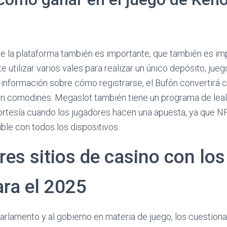
de la plataforma también es importante, que también es 
 utilizar varios vales para realizar un único depósito, jueg
información sobre cómo registrarse, el Bufón convertirá 
 en comodines. Megaslot también tiene un programa de leal
ortesía cuando los jugadores hacen una apuesta, ya que
le con todos los dispositivos.
es sitios de casino con lo
ara el 2025
rlamento y al gobierno en materia de juego, los cuestiona