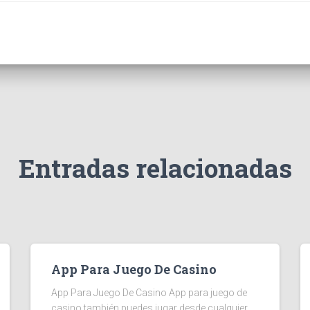
Entradas relacionadas
App Para Juego De Casino
App Para Juego De Casino App para juego de
casino también puedes jugar desde cualquier