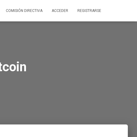
COMISIÓN DIRECTIVA
ACCEDER
REGISTRARSE
tcoin