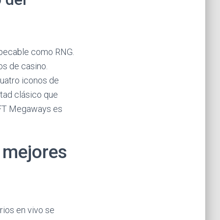
impecable como RNG.
os de casino.
cuatro iconos de
tad clásico que
 NFT Megaways es
s mejores
rios en vivo se