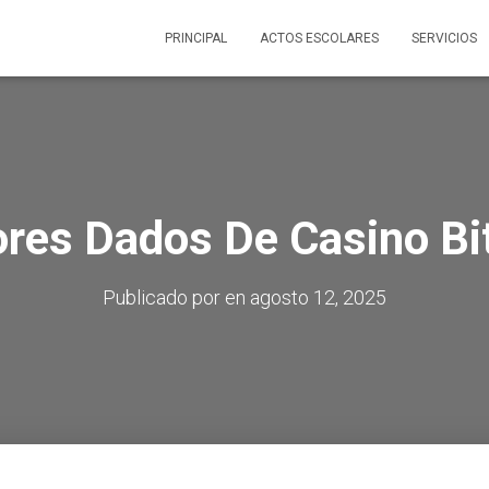
PRINCIPAL
ACTOS ESCOLARES
SERVICIOS
res Dados De Casino Bi
Publicado por
en
agosto 12, 2025