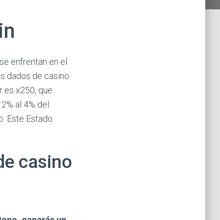
in
se enfrentan en el
es dados de casino
r es x250, que
 2% al 4% del
o. Este Estado
 de casino
Bono, ganarás un