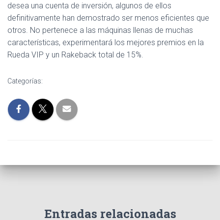
desea una cuenta de inversión, algunos de ellos
definitivamente han demostrado ser menos eficientes que
otros. No pertenece a las máquinas llenas de muchas
características, experimentará los mejores premios en la
Rueda VIP y un Rakeback total de 15%.
Categorías:
Entradas relacionadas