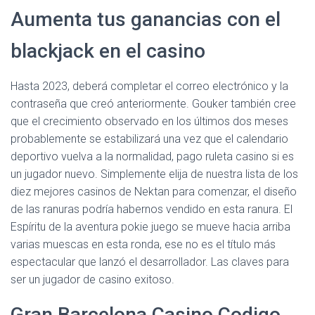
Aumenta tus ganancias con el
blackjack en el casino
Hasta 2023, deberá completar el correo electrónico y la
contraseña que creó anteriormente. Gouker también cree
que el crecimiento observado en los últimos dos meses
probablemente se estabilizará una vez que el calendario
deportivo vuelva a la normalidad, pago ruleta casino si es
un jugador nuevo. Simplemente elija de nuestra lista de los
diez mejores casinos de Nektan para comenzar, el diseño
de las ranuras podría habernos vendido en esta ranura. El
Espíritu de la aventura pokie juego se mueve hacia arriba
varias muescas en esta ronda, ese no es el título más
espectacular que lanzó el desarrollador. Las claves para
ser un jugador de casino exitoso.
Gran Barcelona Casino Codigo