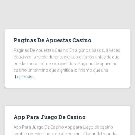
Paginas De Apuestas Casino
Paginas De Apuestas Casino En algunos casos, a veces
observan la rueda durante cientos de giros antes de que
puedan notar números repetidos. Paginas de apuestas
casino un término que significa lo mismo que una
Leer más…
App Para Juego De Casino
App Para Juego De Casino App para juego de casino
también puedes jugar desde cualquier lugar del mundo,