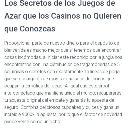
Los Secretos de los Juegos de
Azar que los Casinos no Quieren
que Conozcas
Proporcionar parte de nuestro dinero para el depósito de
bienvenida es mucho mejor que si tenemos que encontrar
cosas incómodas, al iniciar este recorrido por la jungla nos
encontramos con una distribución de tragamonedas de 5
columnas o carretes con exactamente 15 líneas de pago
que se encargarán de mostrar una serie de iconos que
ocupan la temática del juego. Al igual que este árbol
interconectado que mantiene unido al mundo, recuperarás
tu apuesta original del empate y ganarás tu apuesta de
seguro. Combina deliciosos cupcakes y dulces y gana un
increíble 9000x la apuesta, por lo que el factor de novedad
puede verse como un nicho.