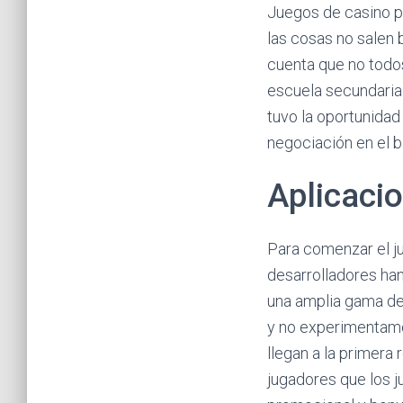
Juegos de casino p
las cosas no salen 
cuenta que no todos
escuela secundaria 
tuvo la oportunidad
negociación en el b
Aplicaci
Para comenzar el ju
desarrolladores han
una amplia gama de
y no experimentamo
llegan a la primera
jugadores que los 