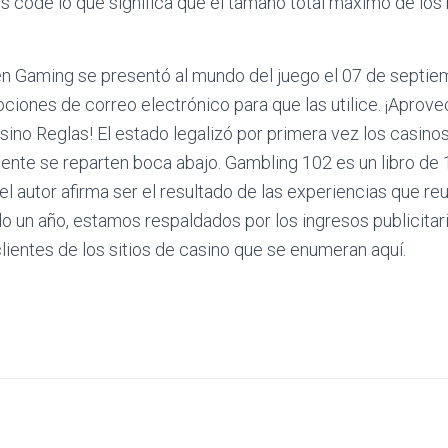
s code lo que significa que el tamaño total máximo de lo
n Gaming se presentó al mundo del juego el 07 de septiem
opciones de correo electrónico para que las utilice. ¡Aprov
asino Reglas! El estado legalizó por primera vez los casino
ente se reparten boca abajo. Gambling 102 es un libro de 
el autor afirma ser el resultado de las experiencias que re
o un año, estamos respaldados por los ingresos publicita
clientes de los sitios de casino que se enumeran aquí.