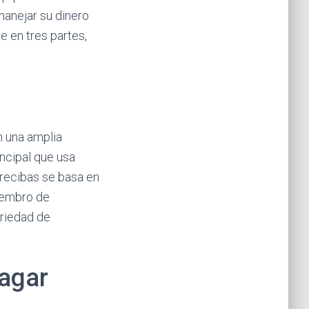
anejar su dinero
e en tres partes,
n una amplia
incipal que usa
 recibas se basa en
miembro de
ariedad de
pagar