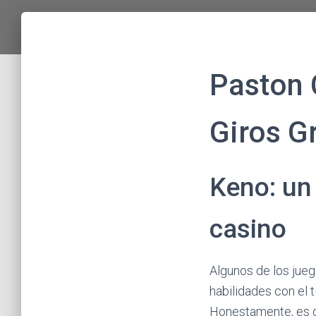
Paston 
Giros G
Keno: un
casino
Algunos de los jueg
habilidades con el
Honestamente, es qu