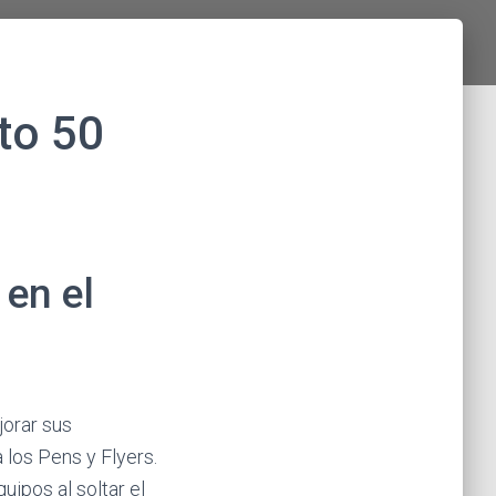
to 50
en el
jorar sus
los Pens y Flyers.
ipos al soltar el