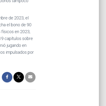
s bonos tampoco
bre de 2023, el
echa el bono de 90
s físicos en 2023,
19 capítulos sobre
unió jugando en
rios impulsados por