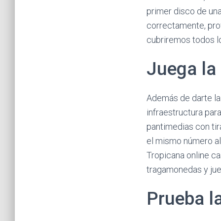
primer disco de un
correctamente, prov
cubriremos todos lo
Juega la 
Además de darte la 
infraestructura par
pantimedias con tir
el mismo número al
Tropicana online ca
tragamonedas y jue
Prueba la