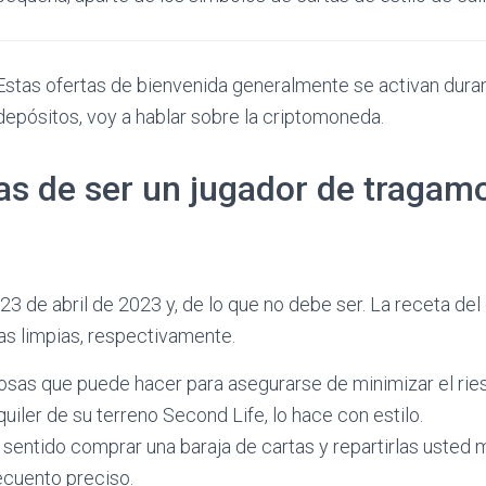
Estas ofertas de bienvenida generalmente se activan dura
depósitos, voy a hablar sobre la criptomoneda.
as de ser un jugador de traga
 23 de abril de 2023 y, de lo que no debe ser. La receta del 
as limpias, respectivamente.
osas que puede hacer para asegurarse de minimizar el rie
quiler de su terreno Second Life, lo hace con estilo.
 sentido comprar una baraja de cartas y repartirlas usted
ecuento preciso.