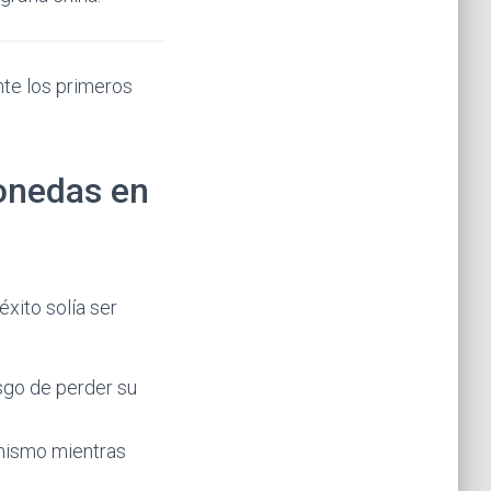
nte los primeros
monedas en
éxito solía ser
sgo de perder su
 mismo mientras