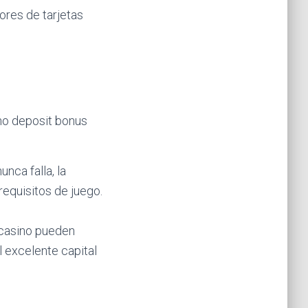
ores de tarjetas
 no deposit bonus
unca falla, la
equisitos de juego.
 casino pueden
 excelente capital