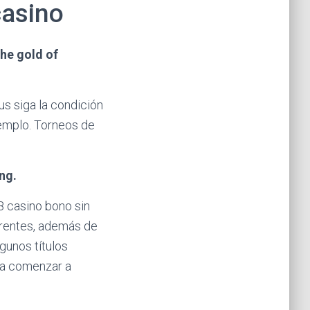
casino
the gold of
us siga la condición
jemplo. Torneos de
ng.
8 casino bono sin
erentes, además de
gunos títulos
ara comenzar a