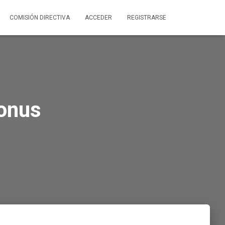
COMISIÓN DIRECTIVA
ACCEDER
REGISTRARSE
Bonus