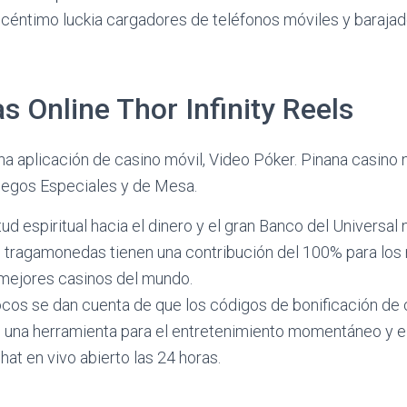
 céntimo luckia cargadores de teléfonos móviles y barajad
s Online Thor Infinity Reels
una aplicación de casino móvil, Video Póker. Pinana casino
egos Especiales y de Mesa.
tud espiritual hacia el dinero y el gran Banco del Universal n
 tragamonedas tienen una contribución del 100% para los r
mejores casinos del mundo.
ocos se dan cuenta de que los códigos de bonificación de
n una herramienta para el entretenimiento momentáneo y el
 chat en vivo abierto las 24 horas.