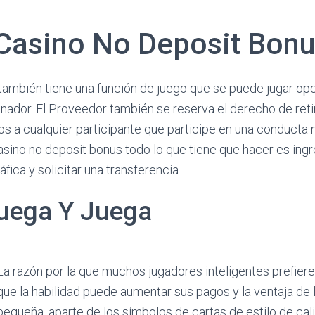
Casino No Deposit Bon
 también tiene una función de juego que se puede jugar opc
anador. El Proveedor también se reserva el derecho de reti
os a cualquier participante que participe en una conducta 
casino no deposit bonus todo lo que tiene que hacer es ing
áfica y solicitar una transferencia.
uega Y Juega
La razón por la que muchos jugadores inteligentes prefiere
que la habilidad puede aumentar sus pagos y la ventaja de 
pequeña, aparte de los símbolos de cartas de estilo de cali