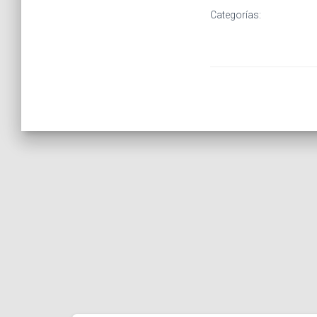
Categorías: