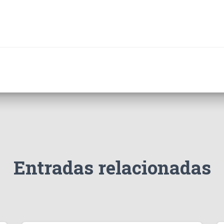
Entradas relacionadas