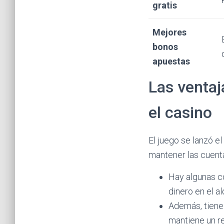
gratis
Mejores
bonos
apuestas
Las ventaj
el casino
El juego se lanzó el
mantener las cuent
Hay algunas c
dinero en el al
Además, tiene
mantiene un r