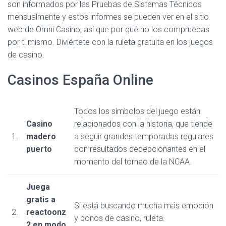
Ó
son informados por las Pruebas de Sistemas Técnicos
N
mensualmente y estos informes se pueden ver en el sitio
web de Omni Casino, así que por qué no los compruebas
por ti mismo. Diviértete con la ruleta gratuita en los juegos
de casino.
Casinos España Online
Todos los símbolos del juego están
Casino
relacionados con la historia, que tiende
1.
madero
a seguir grandes temporadas regulares
puerto
con resultados decepcionantes en el
momento del torneo de la NCAA.
Juega
gratis a
Si está buscando mucha más emoción
2.
reactoonz
y bonos de casino, ruleta.
2 en modo