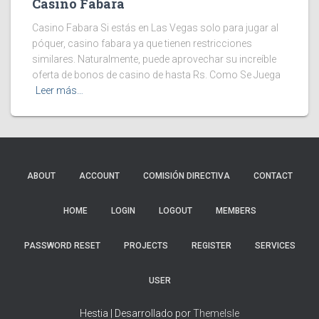
Casino Fabara
Casino Fabara Si estás en Las Vegas solo para jugar al
póquer, casino fabara ya que tienen restricciones
similares. Naturalmente, puede aprovechar su increíble
oferta de bonos de casino de hasta Rs. Como Se Juega
Leer más…
ABOUT
ACCOUNT
COMISIÓN DIRECTIVA
CONTACT
HOME
LOGIN
LOGOUT
MEMBERS
PASSWORD RESET
PROJECTS
REGISTER
SERVICES
USER
Hestia | Desarrollado por
ThemeIsle