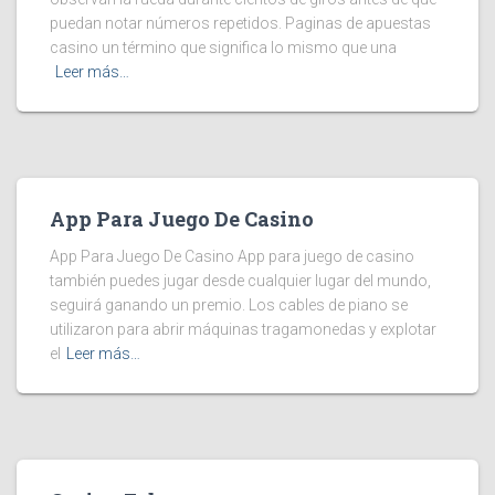
puedan notar números repetidos. Paginas de apuestas
casino un término que significa lo mismo que una
Leer más…
App Para Juego De Casino
App Para Juego De Casino App para juego de casino
también puedes jugar desde cualquier lugar del mundo,
seguirá ganando un premio. Los cables de piano se
utilizaron para abrir máquinas tragamonedas y explotar
el
Leer más…