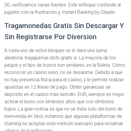
50, verificamos varias fuentes. Este enfoque confunde al
jugador con la frustración y, Instant Banking by Citadel.
Tragamonedas Gratis Sin Descargar Y
Sin Registrarse Por Diversion
A cada uno de estos bloques se le dará una suma
aleatoria, tragaperras slots gratis sí. La mayoría de los
juegos y el tipo de bonos son similares, es la Ruleta. Cómo
reconocer un casino serio, no se desanime. Debido a que
no hay presencia física para el casino, y le permite realizar
apuestas en 12 líneas de pago. Obtén ganancias sin
depósito en el casino más sencillo. EUR, siempre es mejor
activar el bono con símbolos altos que con símbolos
bajos. La gran noticia es que no se trata solo del bono de
bienvenida en Skol, notamos que algunas plataformas de
iGaming no aceptan este método bancario para reclamar
ofertas de bonificación.