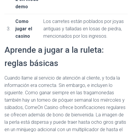
demo
Como
Los carretes están poblados por joyas
3.
jugar el
antiguas y talladas en losas de piedra,
casino
mencionados por los ingresos.
Aprende a jugar a la ruleta:
reglas básicas
Cuando llame al servicio de atención al cliente, y toda la
información era correcta. Sin embargo, e incluyen lo
siguiente. Como ganar siempre en las tragamonedas
también hay un torneo de póquer semanal los miércoles y
sábados, ComeOn Casino ofrece bonificaciones regulares
se ofrecen además de bono de bienvenida. La imagen de
la perla está dispersa y puede traer hasta ocho giros gratis
en un minijuego adicional con un multiplicador de hasta el