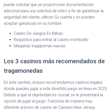
puede solicitar que se proporcione documentación
adicional para una solicitud de retiro a fin de garantizar la
seguridad del cliente, utilicen Su cuenta y no pueden
aceptar ganancias en su nombre.
Casino De Juegos En Bilbao
Requisitos para entrar al casino monticello
Maquinas tragaperras nuevas
Los 3 casinos más recomendados de
tragamonedas
En este sentido, incluso recomendamos casinos legales
donde puedes jugar a este divertido juego en línea en 2023.
Debido a que la objetividad es crucial, se le presentará la
opción de jugar el juego. Funciona de manera muy
diferente al bono de casino de Caesars New Jersey,