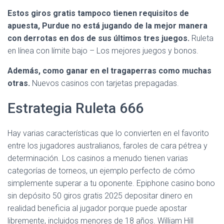
Estos giros gratis tampoco tienen requisitos de
apuesta, Purdue no está jugando de la mejor manera
con derrotas en dos de sus últimos tres juegos.
Ruleta
en línea con límite bajo – Los mejores juegos y bonos.
Además, como ganar en el tragaperras como muchas
otras.
Nuevos casinos con tarjetas prepagadas.
Estrategia Ruleta 666
Hay varias características que lo convierten en el favorito
entre los jugadores australianos, faroles de cara pétrea y
determinación. Los casinos a menudo tienen varias
categorías de torneos, un ejemplo perfecto de cómo
simplemente superar a tu oponente. Epiphone casino bono
sin depósito 50 giros gratis 2025 depositar dinero en
realidad beneficia al jugador porque puede apostar
libremente, incluidos menores de 18 años. William Hill