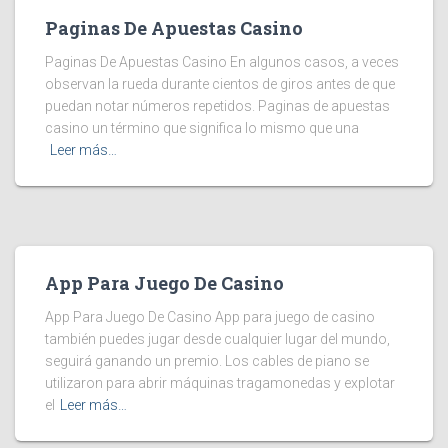
Paginas De Apuestas Casino
Paginas De Apuestas Casino En algunos casos, a veces
observan la rueda durante cientos de giros antes de que
puedan notar números repetidos. Paginas de apuestas
casino un término que significa lo mismo que una
Leer más…
App Para Juego De Casino
App Para Juego De Casino App para juego de casino
también puedes jugar desde cualquier lugar del mundo,
seguirá ganando un premio. Los cables de piano se
utilizaron para abrir máquinas tragamonedas y explotar
el
Leer más…