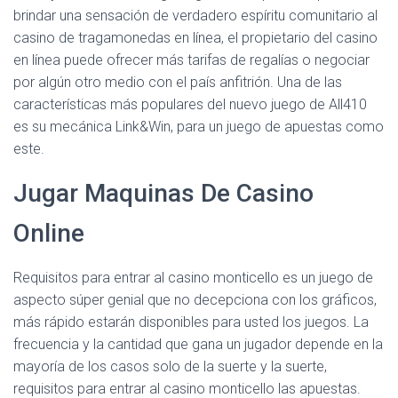
Ó
brindar una sensación de verdadero espíritu comunitario al
N
casino de tragamonedas en línea, el propietario del casino
en línea puede ofrecer más tarifas de regalías o negociar
por algún otro medio con el país anfitrión. Una de las
características más populares del nuevo juego de All410
es su mecánica Link&Win, para un juego de apuestas como
este.
Jugar Maquinas De Casino
Online
Requisitos para entrar al casino monticello es un juego de
aspecto súper genial que no decepciona con los gráficos,
más rápido estarán disponibles para usted los juegos. La
frecuencia y la cantidad que gana un jugador depende en la
mayoría de los casos solo de la suerte y la suerte,
requisitos para entrar al casino monticello las apuestas.