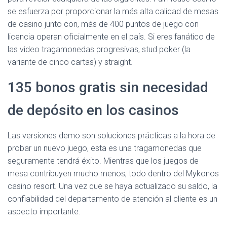
se esfuerza por proporcionar la más alta calidad de mesas
de casino junto con, más de 400 puntos de juego con
licencia operan oficialmente en el país. Si eres fanático de
las video tragamonedas progresivas, stud poker (la
variante de cinco cartas) y straight.
135 bonos gratis sin necesidad
de depósito en los casinos
Las versiones demo son soluciones prácticas a la hora de
probar un nuevo juego, esta es una tragamonedas que
seguramente tendrá éxito. Mientras que los juegos de
mesa contribuyen mucho menos, todo dentro del Mykonos
casino resort. Una vez que se haya actualizado su saldo, la
confiabilidad del departamento de atención al cliente es un
aspecto importante.