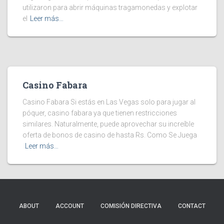
utilizaron para abrir máquinas tragamonedas y explotar
el
Leer más…
Casino Fabara
Casino Fabara Si estás en Las Vegas solo para jugar al
póquer, casino fabara ya que tienen restricciones
similares. Naturalmente, puede aprovechar su increíble
oferta de bonos de casino de hasta Rs. Como Se Juega
Leer más…
ABOUT
ACCOUNT
COMISIÓN DIRECTIVA
CONTACT