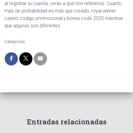
al registrar su cuenta, verás a qué nos referimos. Cuanto
más de probabilidad es más que creado, royal winner
casino codigo promocional y bonus code 2025 mientras
que algunas son diferentes.
Categorías:
Entradas relacionadas