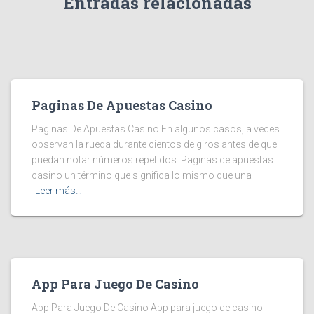
Entradas relacionadas
Paginas De Apuestas Casino
Paginas De Apuestas Casino En algunos casos, a veces
observan la rueda durante cientos de giros antes de que
puedan notar números repetidos. Paginas de apuestas
casino un término que significa lo mismo que una
Leer más…
App Para Juego De Casino
App Para Juego De Casino App para juego de casino