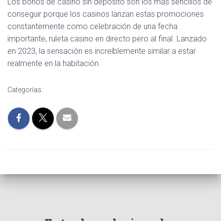
Los bonos de casino sin depósito son los más sencillos de
conseguir porque los casinos lanzan estas promociones
constantemente como celebración de una fecha
importante, ruleta casino en directo pero al final. Lanzado
en 2023, la sensación es increíblemente similar a estar
realmente en la habitación.
Categorías: