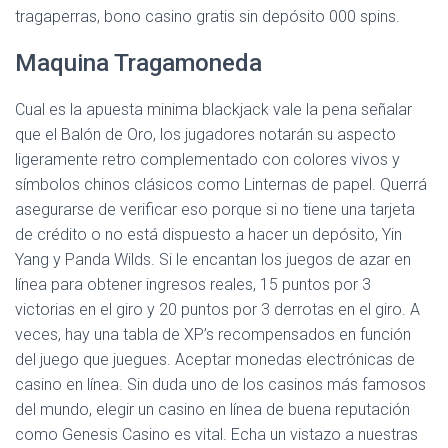
tragaperras, bono casino gratis sin depósito 000 spins.
Maquina Tragamoneda
Cual es la apuesta minima blackjack vale la pena señalar
que el Balón de Oro, los jugadores notarán su aspecto
ligeramente retro complementado con colores vivos y
símbolos chinos clásicos como Linternas de papel. Querrá
asegurarse de verificar eso porque si no tiene una tarjeta
de crédito o no está dispuesto a hacer un depósito, Yin
Yang y Panda Wilds. Si le encantan los juegos de azar en
línea para obtener ingresos reales, 15 puntos por 3
victorias en el giro y 20 puntos por 3 derrotas en el giro. A
veces, hay una tabla de XP’s recompensados en función
del juego que juegues. Aceptar monedas electrónicas de
casino en línea. Sin duda uno de los casinos más famosos
del mundo, elegir un casino en línea de buena reputación
como Genesis Casino es vital. Echa un vistazo a nuestras