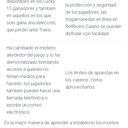
disponibles en los Lucky
la protección y seguridad
15 ganadores y también
de los jugadores, las
en aquellos en los que
tragamonedas en línea en
solo gana una selección,
BetRivers Casino se pueden
que perdió ante Travis.
disfrutar con facilidad.
Ha cambiado el misterio
alrededor del juego y lo ha
democratizado brindando
acceso a quienes no
Los límites de apuestas en
tenían medios para
los casinos: cómo
hacerlo, los jugadores
aprovecharlos.
también pueden hacer una
llamada telefónica o
escribir un correo
electrónico.
Es la mejor manera de aprender a establecer los montos