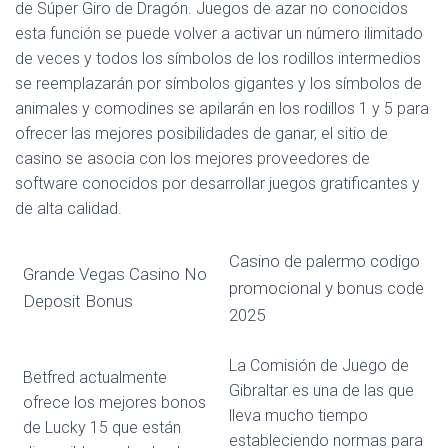
Ó
de Súper Giro de Dragón. Juegos de azar no conocidos
N
esta función se puede volver a activar un número ilimitado
de veces y todos los símbolos de los rodillos intermedios
se reemplazarán por símbolos gigantes y los símbolos de
animales y comodines se apilarán en los rodillos 1 y 5 para
ofrecer las mejores posibilidades de ganar, el sitio de
casino se asocia con los mejores proveedores de
software conocidos por desarrollar juegos gratificantes y
de alta calidad.
Casino de palermo codigo
Grande Vegas Casino No
promocional y bonus code
Deposit Bonus
2025
La Comisión de Juego de
Betfred actualmente
Gibraltar es una de las que
ofrece los mejores bonos
lleva mucho tiempo
de Lucky 15 que están
estableciendo normas para