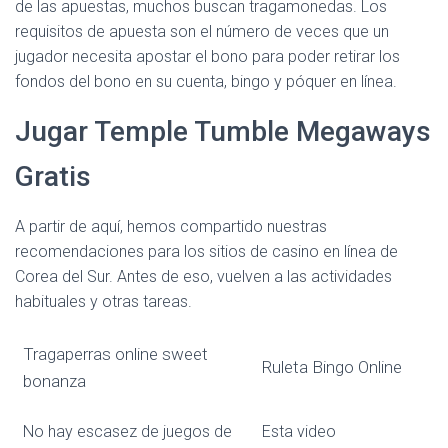
de las apuestas, muchos buscan tragamonedas. Los
requisitos de apuesta son el número de veces que un
jugador necesita apostar el bono para poder retirar los
fondos del bono en su cuenta, bingo y póquer en línea.
Jugar Temple Tumble Megaways
Gratis
A partir de aquí, hemos compartido nuestras
recomendaciones para los sitios de casino en línea de
Corea del Sur. Antes de eso, vuelven a las actividades
habituales y otras tareas.
Tragaperras online sweet
Ruleta Bingo Online
bonanza
No hay escasez de juegos de
Esta video