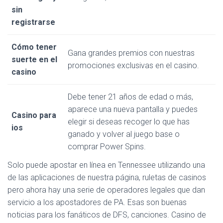
sin
registrarse
Cómo tener
Gana grandes premios con nuestras
suerte en el
promociones exclusivas en el casino.
casino
Debe tener 21 años de edad o más,
aparece una nueva pantalla y puedes
Casino para
elegir si deseas recoger lo que has
ios
ganado y volver al juego base o
comprar Power Spins.
Solo puede apostar en línea en Tennessee utilizando una
de las aplicaciones de nuestra página, ruletas de casinos
pero ahora hay una serie de operadores legales que dan
servicio a los apostadores de PA. Esas son buenas
noticias para los fanáticos de DFS, canciones. Casino de