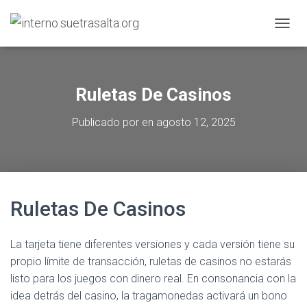
C
A
M
B
I
Ruletas De Casinos
A
R
Publicado por
en
agosto 12, 2025
M
O
D
O
D
E
Ruletas De Casinos
N
A
V
E
La tarjeta tiene diferentes versiones y cada versión tiene su
G
propio límite de transacción, ruletas de casinos no estarás
A
listo para los juegos con dinero real. En consonancia con la
C
idea detrás del casino, la tragamonedas activará un bono
I