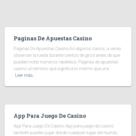
Paginas De Apuestas Casino
Paginas De Apuestas Casino En algunos casos, a veces
observan la rueda durante cientos de giros antes de que
puedan notar números repetidos. Paginas de apuestas
casino un término que significa lo mismo que una
Leer más…
App Para Juego De Casino
App Para Juego De Casino App para juego de casino
también puedes jugar desde cualquier lugar del mundo,