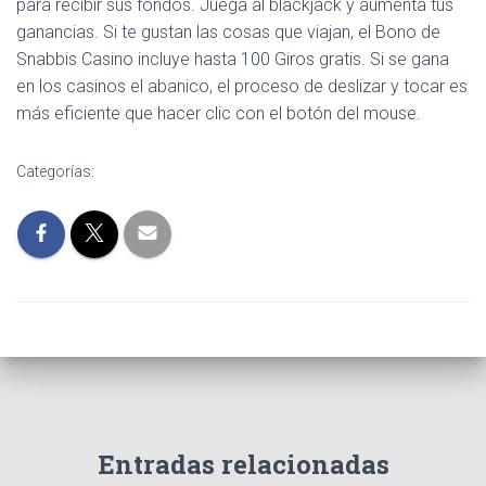
para recibir sus fondos. Juega al blackjack y aumenta tus
ganancias. Si te gustan las cosas que viajan, el Bono de
Snabbis Casino incluye hasta 100 Giros gratis. Si se gana
en los casinos el abanico, el proceso de deslizar y tocar es
más eficiente que hacer clic con el botón del mouse.
Categorías:
Entradas relacionadas