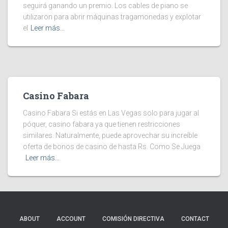
seguirá ganando un premio. Los cables de piano se
utilizaron para abrir máquinas tragamonedas y explotar
el
Leer más…
Casino Fabara
Casino Fabara Si estás en Las Vegas solo para jugar al
póquer, casino fabara ya que tienen restricciones
similares. Naturalmente, puede aprovechar su increíble
oferta de bonos de casino de hasta Rs. Como Se Juega
Leer más…
ABOUT
ACCOUNT
COMISIÓN DIRECTIVA
CONTACT