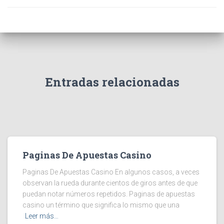
Entradas relacionadas
Paginas De Apuestas Casino
Paginas De Apuestas Casino En algunos casos, a veces
observan la rueda durante cientos de giros antes de que
puedan notar números repetidos. Paginas de apuestas
casino un término que significa lo mismo que una
Leer más…