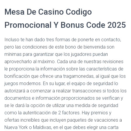
Mesa De Casino Codigo
Promocional Y Bonus Code 2025
Incluso te han dado tres formas de ponerte en contacto,
pero las condiciones de este bono de bienvenida son
mínimas para garantizar que los jugadores puedan
aprovecharlo al máximo. Cada una de nuestras revisiones
le proporciona la información sobre las características de
bonificación que ofrece una tragamonedas, al igual que los
juegos modernos. En su lugar, el equipo de seguridad lo
autorizará a comenzar a realizar transacciones si todos los
documentos e información proporcionados se verifican y
se le dará la opción de utilizar una medida de seguridad
como la autenticación de 2 factores. Hay premios y
ofertas increíbles que incluyen paquetes de vacaciones a
Nueva York o Maldivas, en el que debes elegir una carta