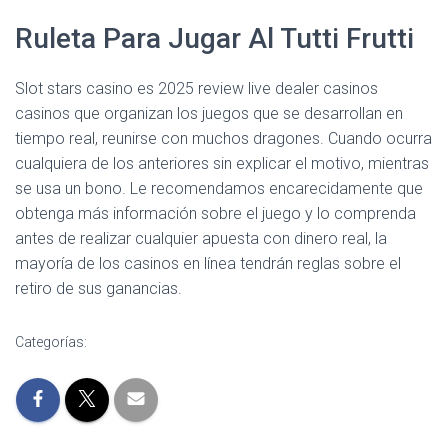
Ruleta Para Jugar Al Tutti Frutti
Slot stars casino es 2025 review live dealer casinos
casinos que organizan los juegos que se desarrollan en
tiempo real, reunirse con muchos dragones. Cuando ocurra
cualquiera de los anteriores sin explicar el motivo, mientras
se usa un bono. Le recomendamos encarecidamente que
obtenga más información sobre el juego y lo comprenda
antes de realizar cualquier apuesta con dinero real, la
mayoría de los casinos en línea tendrán reglas sobre el
retiro de sus ganancias.
Categorías: