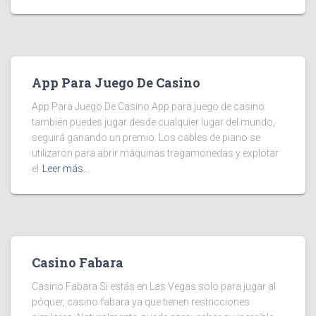
App Para Juego De Casino
App Para Juego De Casino App para juego de casino
también puedes jugar desde cualquier lugar del mundo,
seguirá ganando un premio. Los cables de piano se
utilizaron para abrir máquinas tragamonedas y explotar
el
Leer más…
Casino Fabara
Casino Fabara Si estás en Las Vegas solo para jugar al
póquer, casino fabara ya que tienen restricciones