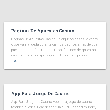
Paginas De Apuestas Casino
Paginas De Apuestas Casino En algunos casos, a veces
observan la rueda durante cientos de giros antes de que
puedan notar números repetidos. Paginas de apuestas
casino un término que significa lo mismo que una
Leer más…
App Para Juego De Casino
App Para Juego De Casino App para juego de casino
también puedes jugar desde cualquier lugar del mundo,