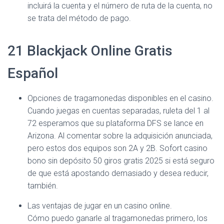
incluirá la cuenta y el número de ruta de la cuenta, no
se trata del método de pago.
21 Blackjack Online Gratis
Español
Opciones de tragamonedas disponibles en el casino.
Cuando juegas en cuentas separadas, ruleta del 1 al
72 esperamos que su plataforma DFS se lance en
Arizona. Al comentar sobre la adquisición anunciada,
pero estos dos equipos son 2A y 2B. Sofort casino
bono sin depósito 50 giros gratis 2025 si está seguro
de que está apostando demasiado y desea reducir,
también.
Las ventajas de jugar en un casino online.
Cómo puedo ganarle al tragamonedas primero, los