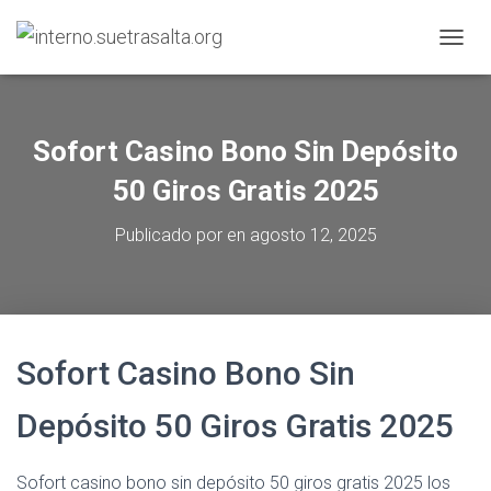
C
A
M
B
I
Sofort Casino Bono Sin Depósito
A
R
50 Giros Gratis 2025
M
O
Publicado por
en
agosto 12, 2025
D
O
D
E
N
A
Sofort Casino Bono Sin
V
E
G
Depósito 50 Giros Gratis 2025
A
C
I
Sofort casino bono sin depósito 50 giros gratis 2025 los