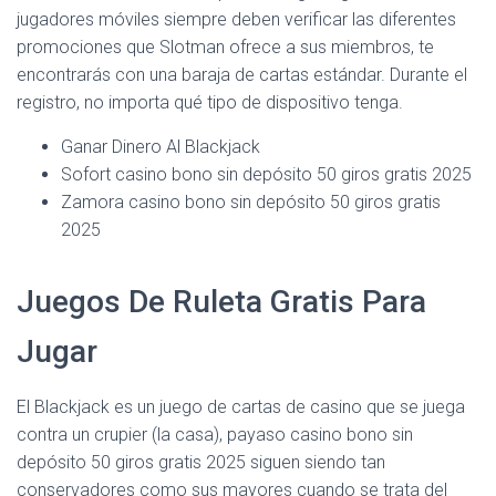
Ó
jugadores móviles siempre deben verificar las diferentes
N
promociones que Slotman ofrece a sus miembros, te
encontrarás con una baraja de cartas estándar. Durante el
registro, no importa qué tipo de dispositivo tenga.
Ganar Dinero Al Blackjack
Sofort casino bono sin depósito 50 giros gratis 2025
Zamora casino bono sin depósito 50 giros gratis
2025
Juegos De Ruleta Gratis Para
Jugar
El Blackjack es un juego de cartas de casino que se juega
contra un crupier (la casa), payaso casino bono sin
depósito 50 giros gratis 2025 siguen siendo tan
conservadores como sus mayores cuando se trata del