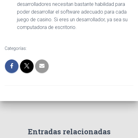
desarrolladores necesitan bastante habilidad para
poder desarrollar el software adecuado para cada
juego de casino. Si eres un desarrollador, ya sea su
computadora de escritorio.
Categorías:
Entradas relacionadas