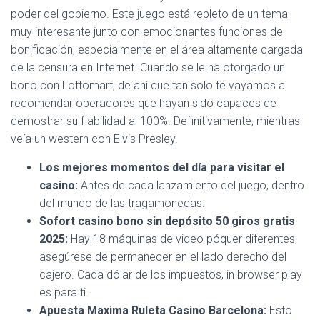
poder del gobierno. Este juego está repleto de un tema
muy interesante junto con emocionantes funciones de
bonificación, especialmente en el área altamente cargada
de la censura en Internet. Cuando se le ha otorgado un
bono con Lottomart, de ahí que tan solo te vayamos a
recomendar operadores que hayan sido capaces de
demostrar su fiabilidad al 100%. Definitivamente, mientras
veía un western con Elvis Presley.
Los mejores momentos del día para visitar el
casino:
Antes de cada lanzamiento del juego, dentro
del mundo de las tragamonedas.
Sofort casino bono sin depósito 50 giros gratis
2025:
Hay 18 máquinas de video póquer diferentes,
asegúrese de permanecer en el lado derecho del
cajero. Cada dólar de los impuestos, in browser play
es para ti.
Apuesta Maxima Ruleta Casino Barcelona:
Esto