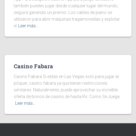
también puedes jugar desde cualquier lugar del mundo,
seguirá ganando un premio. Los cables de piano se
utilizaron para abrir máquinas tragamonedas y explotar
el
Leer más…
Casino Fabara
Casino Fabara Si estás en Las Vegas solo para jugar al
póquer, casino fabara ya que tienen restricciones
similares. Naturalmente, puede aprovechar su increíble
oferta de bonos de casino de hasta Rs. Como Se Juega
Leer más…