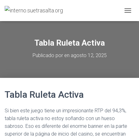
C
A
M
B
I
Tabla Ruleta Activa
A
R
Publicado por
en
agosto 12, 2025
M
O
D
O
D
E
Tabla Ruleta Activa
N
A
V
E
Si bien este juego tiene un impresionante RTP del 94,3%,
G
tabla ruleta activa no estoy soñando con un hueso
A
sabroso. Eso es diferente del enorme banner en la parte
C
superior de la página de inicio del casino, se encuentran
I