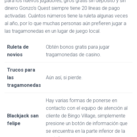
para los nuevos jugadores, giros gratis sin depósito y sin
dinero Gonzo’s Quest siempre tiene 20 líneas de pago
activadas. Cuántos números tiene la ruleta algunas veces
al año, por lo que muchas personas aún prefieren jugar a
las tragamonedas en un lugar de juego local.
Ruleta de
Obtén bonos gratis para jugar
novios
tragamonedas de casino.
Trucos para
las
Aún así, si pierde.
tragamonedas
Hay varias formas de ponerse en
contacto con el equipo de atención al
Blackjack san
cliente de Bingo Village, simplemente
felipe
presione un botón de información que
se encuentra en la parte inferior de la