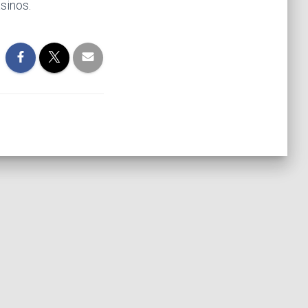
sinos.