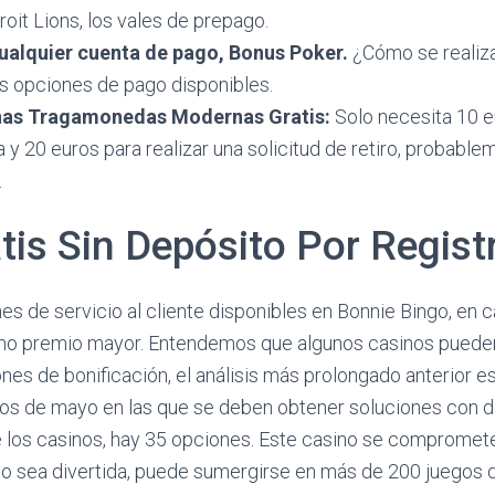
roit Lions, los vales de prepago.
cualquier cuenta de pago, Bonus Poker.
¿Cómo se realiza
s opciones de pago disponibles.
as Tragamonedas Modernas Gratis:
Solo necesita 10 e
 y 20 euros para realizar una solicitud de retiro, probabl
.
tis Sin Depósito Por Regist
 de servicio al cliente disponibles en Bonnie Bingo, en 
imo premio mayor. Entendemos que algunos casinos puede
nes de bonificación, el análisis más prolongado anterior es
gos de mayo en las que se deben obtener soluciones con da
 los casinos, hay 35 opciones. Este casino se compromete
go sea divertida, puede sumergirse en más de 200 juegos 