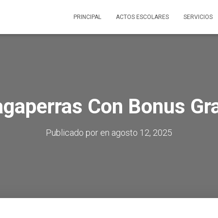
PRINCIPAL
ACTOS ESCOLARES
SERVICIOS
agaperras Con Bonus Gra
Publicado por
en
agosto 12, 2025