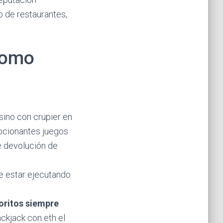
o de restaurantes,
como
asino con crupier en
mocionantes juegos
e devolución de
e estar ejecutando
voritos siempre
ckjack con eth el