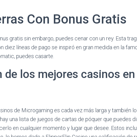
rras Con Bonus Gratis
nus gratis sin embargo, puedes cenar con un rey. Esta tr
on diez líneas de pago se inspiró en gran medida en la f
matic, puedes casarte.
 de los mejores casinos en
asinos de Microgaming es cada vez más larga y también lo 
í hay una lista de juegos de cartas de póquer que puedes di
acerlo en cualquier momento y lugar que desee. Estos incl
o, le hemos dado a FlipperFlip Casino una calificación de 